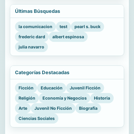
Últimas Búsquedas
la comunicacion
test
pearl s. buck
frederic dard
albert espinosa
julia navarro
Categorías Destacadas
Ficción
Educación
Juvenil Ficción
Religión
Economía y Negocios
Historia
Arte
Juvenil No Ficción
Biografía
Ciencias Sociales