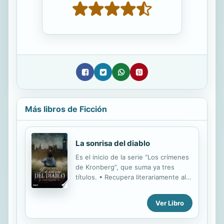
Más libros de Ficción
La sonrisa del diablo
Es el inicio de la serie “Los crímenes
de Kronberg”, que suma ya tres
títulos. • Recupera literariamente al
personaje de Sherlock Holmes, tan
de moda en televisión. • Su heroína,
Ver Libro
Anna Kronberg, es una creación a la
altura del famoso detective