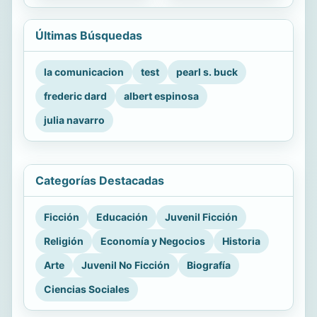
Últimas Búsquedas
la comunicacion
test
pearl s. buck
frederic dard
albert espinosa
julia navarro
Categorías Destacadas
Ficción
Educación
Juvenil Ficción
Religión
Economía y Negocios
Historia
Arte
Juvenil No Ficción
Biografía
Ciencias Sociales