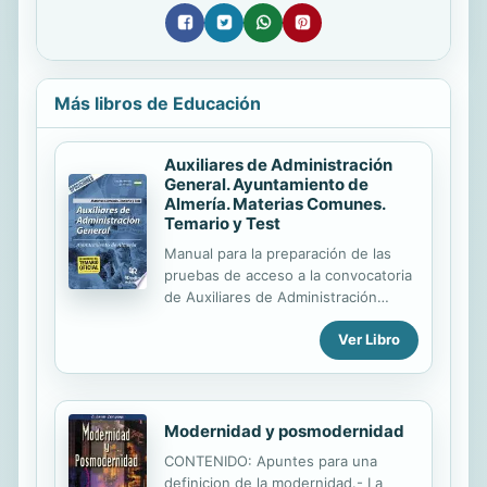
Más libros de Educación
Auxiliares de Administración
General. Ayuntamiento de
Almería. Materias Comunes.
Temario y Test
Manual para la preparación de las
pruebas de acceso a la convocatoria
de Auxiliares de Administración
General, Grupo C, Subgrupo C2, del
Ver Libro
Ayuntamiento de Almería, compuesto
por los diez temas que integran el
Bloque I “Materias Comunes” del
programa oficial. Desarrolla
normativas y conceptos
Modernidad y posmodernidad
fundamentales, como la Constitución
CONTENIDO: Apuntes para una
española, las distintas
definicion de la modernidad.- La