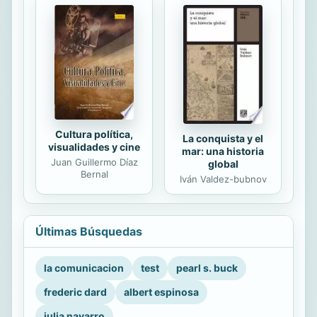
Cultura política,
La conquista y el
visualidades y cine
mar: una historia
Juan Guillermo Díaz
global
Bernal
Iván Valdez-bubnov
Últimas Búsquedas
la comunicacion
test
pearl s. buck
frederic dard
albert espinosa
julia navarro