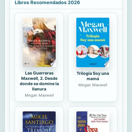
que hará para seguir la pista al
Libros Recomendados 2026
asesino de su padre. Sin embargo, la
situación se vuelve cada vez más
peligrosa, cuando otra leyenda de la
polca sufre un trágico final. A medida
que incrementa el peligro, Lottie se
une más a la novia molesta de su
padre, Peg, la polaca. Juntas
investigarán los diferentes
misterios...
Las Guerreras
Trilogía Soy una
Maxwell, 2. Desde
mamá
donde se domine la
Megan Maxwell
llanura
Megan Maxwell