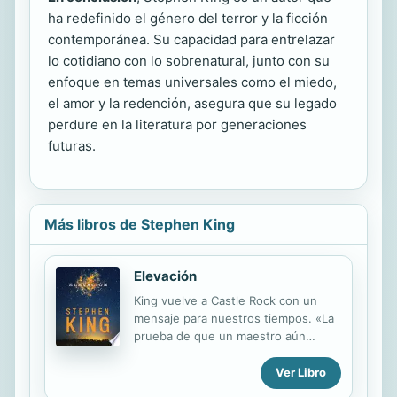
ha redefinido el género del terror y la ficción
contemporánea. Su capacidad para entrelazar
lo cotidiano con lo sobrenatural, junto con su
enfoque en temas universales como el miedo,
el amor y la redención, asegura que su legado
perdure en la literatura por generaciones
futuras.
Más libros de Stephen King
Elevación
King vuelve a Castle Rock con un
mensaje para nuestros tiempos. «La
prueba de que un maestro aún
puede elevar más su leyenda.» USA
Today El cuerpo de Scott Carey sufre
Ver Libro
un extraño fenómeno: pierde peso