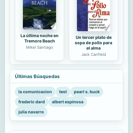
La última noche en
Un tercer plato de
Tremore Beach
sopa de pollo para
Mikel Santiago
el alma
Jack Canfield
Últimas Búsquedas
la comunicacion
test
pearl s. buck
frederic dard
albert espinosa
julia navarro