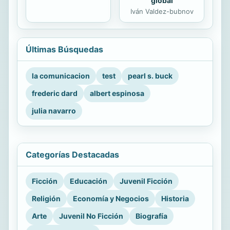
global
Iván Valdez-bubnov
Últimas Búsquedas
la comunicacion
test
pearl s. buck
frederic dard
albert espinosa
julia navarro
Categorías Destacadas
Ficción
Educación
Juvenil Ficción
Religión
Economía y Negocios
Historia
Arte
Juvenil No Ficción
Biografía