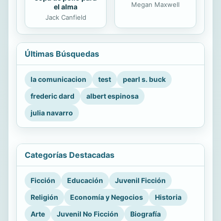
Megan Maxwell
el alma
Jack Canfield
Últimas Búsquedas
la comunicacion
test
pearl s. buck
frederic dard
albert espinosa
julia navarro
Categorías Destacadas
Ficción
Educación
Juvenil Ficción
Religión
Economía y Negocios
Historia
Arte
Juvenil No Ficción
Biografía