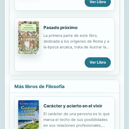
evolución de Europa. En también de
la vida cotidiana y las reflexiones de
Ver Libro
destacar la atención de la autora a la
historiadores, médicos y...
temática femenina.
Pasado próximo
La primera parte de este libro,
dedicada a los orígenes de Roma y a
la época arcaica, trata de ilustrar la
condición de las mujeres romanas a
partir del tema del " silencio " . Con la
Ver Libro
expresión " silencio femenino " se
hace referencia al silencio impuesto
por los romanos a las mujeres ya
desde el mismo momento en que
Más libros de Filosofía
éstos dieron vida a la organización
ciudadana. Esta parte traza las líneas
fundamentales de la condición
femenina en los albores de la ciudad
Carácter y acierto en el vivir
de Roma e incluye, además, la
El carácter de una persona es lo que
comparación con la condición de las
marca el techo de sus posibilidades
mujeres pertenecientes a las " ethne
en sus relaciones profesionales,
" que contribuyeron a...