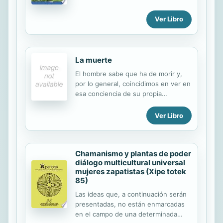
familiares o de amistad. Este libro es
una reflexión sobre cómo mejorar
Ver Libro
algunos aspectos de nuestra
personalidad.
La muerte
El hombre sabe que ha de morir y,
por lo general, coincidimos en ver en
esa conciencia de su propia
mortalidad una de las características
esenciales de la humanidad, junto
Ver Libro
con el lenguaje, el pensamiento y la
risa. No obstante las metafísicas,
toda la cultura humana se ha
Chamanismo y plantas de poder
propuesto como programa vencer a
diálogo multicultural universal
la muerte. Y la filosofía occidental,
mujeres zapatistas (Xipe totek
de Platón a Hegel, ha afirmado a su
85)
vez que es en el ejercicio mismo del
pensamiento cómo la muerte y la
Las ideas que, a continuación serán
finitud se ven superadas. En este
presentadas, no están enmarcadas
libro, la autora se propone analizar
en el campo de una determinada
esos intentos metafísicos, religiosos