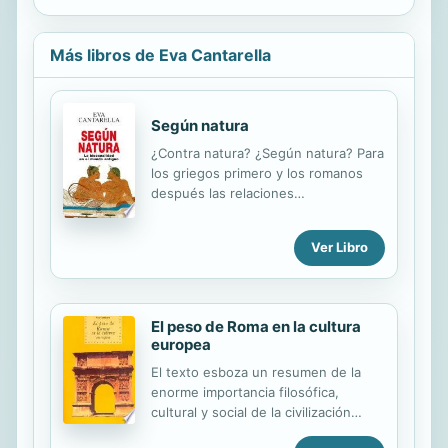
Más libros de Eva Cantarella
Según natura
¿Contra natura? ¿Según natura? Para
los griegos primero y los romanos
después las relaciones
homosexuales eran una realidad, un
componente no despreciable de las
Ver Libro
costumbres establecidas y la cultura.
Partiendo del carácter fáctico de
esas relaciones y no de la condición
homosexual que es un fenómeno
El peso de Roma en la cultura
histórico mucho más reciente, Eva
europea
Cantarella reconstruye un complejo
El texto esboza un resumen de la
panorama en el que al análisis de los
enorme importancia filosófica,
aspectos jurídicos de esas relaciones
cultural y social de la civilización
se suman los testimonios de la
romana en la constitución y
poesía y el mito, los documentos de