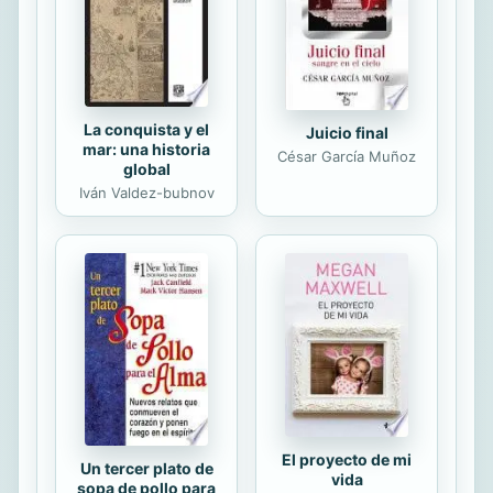
introduces Hadot ́s panoramical
understanding of the "phenomenon"
of philosophy in antiquity and...
La conquista y el
Juicio final
mar: una historia
César García Muñoz
global
Iván Valdez-bubnov
El proyecto de mi
Un tercer plato de
vida
sopa de pollo para