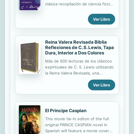
clásica recopilación de ciencia ficción
de C. S. Lewis que presenta los
viajes del Dr. Ransom en Marte,
Ver Libro
Venus y la Tierra. Con un prólogo
exclusivo de cartas recopiladas de
J.R.R. Tolkien, que inspiró a Lewis a
escribir el primer volumen y en quien
Reina Valera Revisada Biblia
se basó en gran medida el personaje
Reflexiones de C. S. Lewis, Tapa
principal de Ransom, La trilogía
Dura, Interior a Dos Colores
cósmica es una notable obra de
Más de 600 lecturas de los clásicos
fantasía que demuestra la poderosa
espirituales de C. S. Lewis utilizando
imaginación de C. S. Lewis. La trilogía
la Reina Valera Revisada, una
cósmica incluye: Más allá del planeta
traducción reconocida por su énfasis
silencioso El Dr. Ransom, un
Ver Libro
de brindar un castellano moderno y
académico de...
cuidar los textos originales, sirviendo
a la iglesia en la formación espiritual,
en la liturgia y en el ámbito
académico.
El Principe Caspian
This movie tie-in editon of the full
original PRINCE CASPIAN novel in
Spanish will feature a movie cover