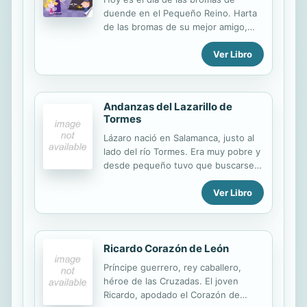
Lewis's science fiction trilogy, tells
duende en el Pequeño Reino. Harta
of Dr. Ransom's voyage to the
de las bromas de su mejor amigo,
paradise...
Holly le lanza un hechizo a Ben. Pero
Ver Libro
al final deberá aprender a tener
mejor sentido del humor. Y quizá
Nana también... Formato para todo
tipo de dispositivos electrónicos.
Andanzas del Lazarillo de
Tormes
Lázaro nació en Salamanca, justo al
lado del río Tormes. Era muy pobre y
desde pequeño tuvo que buscarse la
vida por sí mismo. No vivió en un
Ver Libro
mundo feliz: pero era listo e
ingenioso y se arreglaba para salir
adelante. «El Lazarillo de Tormes»
fue escrito para los mayores; sin
Ricardo Corazón de León
embargo, hay en él muchas cosas
que pueden interesar a los niños,
Príncipe guerrero, rey caballero,
porque un niño es su protagonista.
héroe de las Cruzadas. El joven
Ese es el motivo por el cual Cocha
Ricardo, apodado el Corazón de
López Narváez os hablará de él. Con