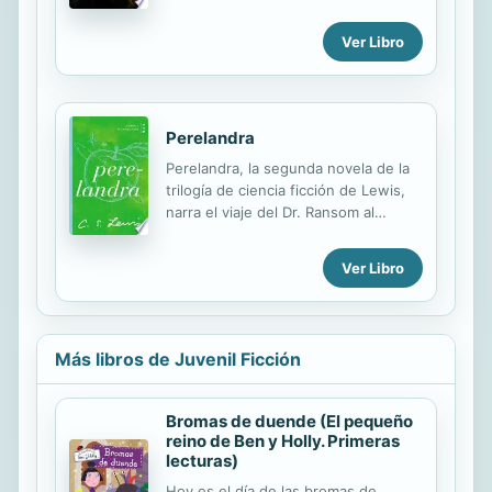
and 8-page still insert
Ver Libro
Perelandra
Perelandra, la segunda novela de la
trilogía de ciencia ficción de Lewis,
narra el viaje del Dr. Ransom al
planeta paradisíaco de Perelandra, o
Venus, que resulta ser un hermoso
Ver Libro
mundo parecido al Edén. Se
horroriza al descubrir que su viejo
enemigo, el Dr. Weston, también ha
llegado y lo pone en grave peligro
Más libros de Juvenil Ficción
una vez más. Mientras el cuerpo del
loco Weston es tomado por las
fuerzas del mal, Ransom emprende
Bromas de duende (El pequeño
una lucha desesperada para salvar la
reino de Ben y Holly. Primeras
inocencia de Perelandra. Perelandra
lecturas)
Perelandra, the second novel in
Hoy es el día de las bromas de