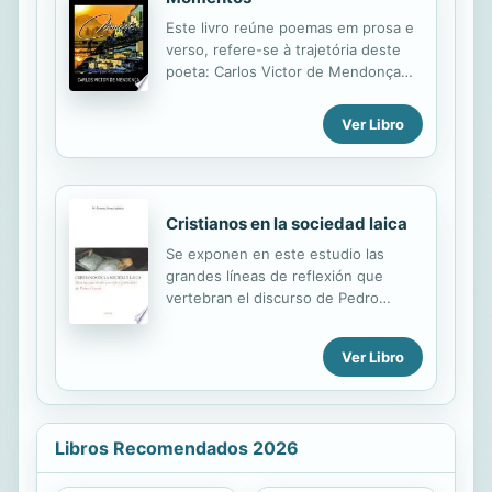
esos días.
Este livro reúne poemas em prosa e
verso, refere-se à trajetória deste
poeta: Carlos Victor de Mendonça
que a registra todos os momentos
de sua vida.
Ver Libro
Cristianos en la sociedad laica
Se exponen en este estudio las
grandes líneas de reflexión que
vertebran el discurso de Pedro
Poveda como hombre implicado en
los problemas religiosos,
Ver Libro
intelectuales y sociales de su
tiempo: la relación entre religión y
sociedad; los fenómenos propios de
la secularización; el papel de los
Libros Recomendados 2026
cristianos seglares en la sociedad
laica; la mirada a hombres y mujeres