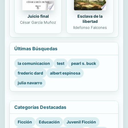
Juicio final
Esclava de la
libertad
César García Muñoz
Ildefonso Falcones
Últimas Búsquedas
la comunicacion
test
pearl s. buck
frederic dard
albert espinosa
julia navarro
Categorías Destacadas
Ficción
Educación
Juvenil Ficción