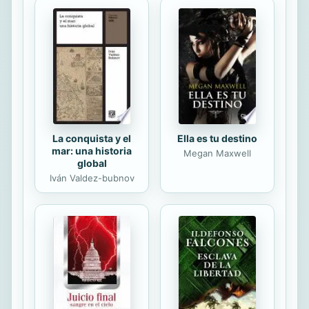
de la primitiva Iglesia como
paradigma de vida cristiana en el
mundo; la búsqueda de un
feminismo “lógico, justo y cristiano” y
el compromiso con la promoción
humana y social, a través de la
educación y la cultura. Todas...
La conquista y el
Ella es tu destino
mar: una historia
Megan Maxwell
global
Iván Valdez-bubnov