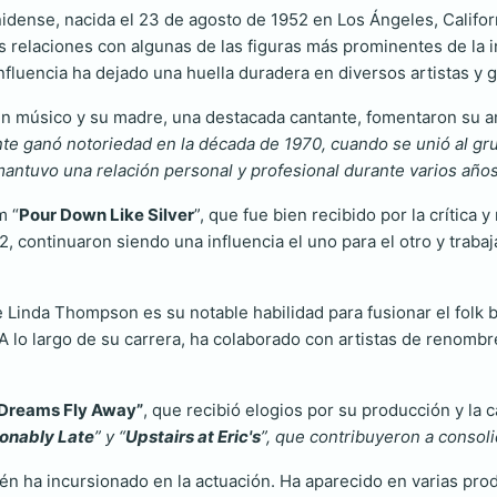
idense, nacida el 23 de agosto de 1952 en Los Ángeles, Californ
us relaciones con algunas de las figuras más prominentes de la
influencia ha dejado una huella duradera en diversos artistas y 
un músico y su madre, una destacada cantante, fomentaron su 
nte ganó notoriedad en la década de 1970, cuando se unió al gr
mantuvo una relación personal y profesional durante varios años
m “
Pour Down Like Silver
”, que fue bien recibido por la crítica
 continuaron siendo una influencia el uno para el otro y trabaja
Linda Thompson es su notable habilidad para fusionar el folk b
A lo largo de su carrera, ha colaborado con artistas de renom
Dreams Fly Away”
, que recibió elogios por su producción y la 
onably Late
” y “
Upstairs at Eric's
”, que contribuyeron a consol
n ha incursionado en la actuación. Ha aparecido en varias prod