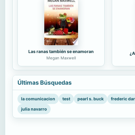
Las ranas también se enamoran
¿A
Megan Maxwell
Últimas Búsquedas
la comunicacion
test
pearl s. buck
frederic da
julia navarro