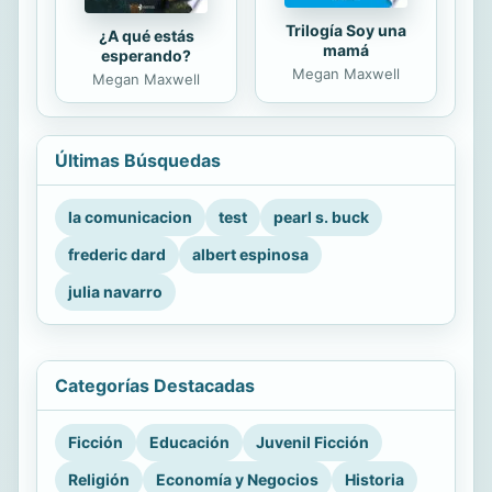
Trilogía Soy una
¿A qué estás
mamá
esperando?
Megan Maxwell
Megan Maxwell
Últimas Búsquedas
la comunicacion
test
pearl s. buck
frederic dard
albert espinosa
julia navarro
Categorías Destacadas
Ficción
Educación
Juvenil Ficción
Religión
Economía y Negocios
Historia