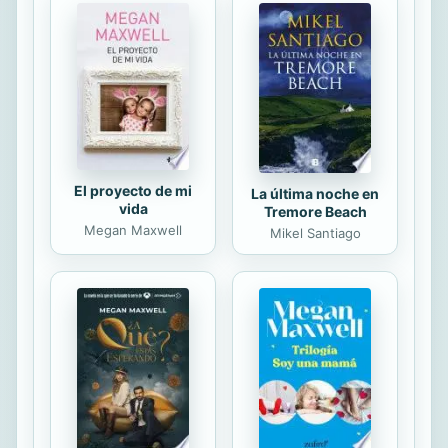
que la post-verdad, los prejuicios y la
información terciada e interesada
está a la orden del día. Juan Martos
Quesada nació en Huelma (Jaén), en
1953, y se doctoró en...
El proyecto de mi
La última noche en
vida
Tremore Beach
Megan Maxwell
Mikel Santiago