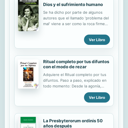
scripture.]
Dios y el sufrimiento humano
Se ha dicho por parte de algunos
autores que el llamado 'problema del
mal' viene a ser como la roca firme
donde en último término se apoya el
ateísmo y a la vez la cuestión que
Ver Libro
atormenta a los teólogos. En efecto,
la cuestión del mal es un tema
candente y siempre actual de la
filosofía y la teología cristianas. La
Ritual completo por tus difuntos
experiencia propia y ajena de la
con el modo de rezar
dramática y abrumadora presencia
Adquiere el Ritual completo por tus
del mal con sus dolorosas
difuntos. Paso a paso, explicado en
consecuencias, muchas veces
todo momento: Desde la agonía,
extremas, nos impiden olvidar o dejar
rosario, novenario… hasta el levantar
de lado esta enconada cuestión. Más
Ver Libro
de la cruz. Intercede por la
todavía si somos cristianos, que
misericordia de nuestro Señor
sabemos que Dios es Amor y Padre
Jesucristo con el ruego de la
de todos...
Santísima Virgen en este paso tan
importante de la vida. Contenido: El
La Presbyterorum ordinis 50
años después
día del deceso Recomendación del