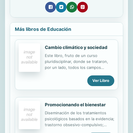
Más libros de Educación
Cambio climático y sociedad
Este libro, fruto de un curso
pluridisciplinar, donde se trataron,
por un lado, todos los campos
científicos que se vinculan con el
fenómeno del Camblio Climático,
Ver Libro
huyendo de los tópicos, añadiendo
otros de carácter social y de
trnasmisión de la información.
Promocionando el bienestar
Diseminación de los tratamientos
psicológicos basados en la evidencia;
trastorno obsesivo-compulsivo;
nuevas tecnologías: las aliadas en