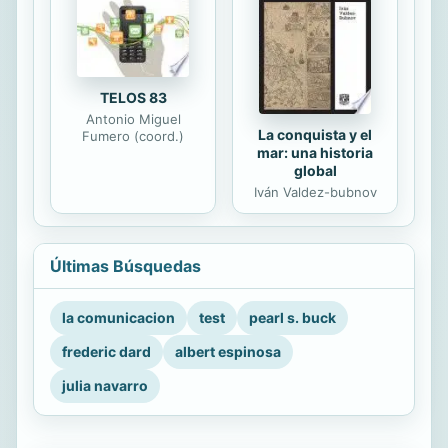
TELOS 83
Antonio Miguel
La conquista y el
Fumero (coord.)
mar: una historia
global
Iván Valdez-bubnov
Últimas Búsquedas
la comunicacion
test
pearl s. buck
frederic dard
albert espinosa
julia navarro