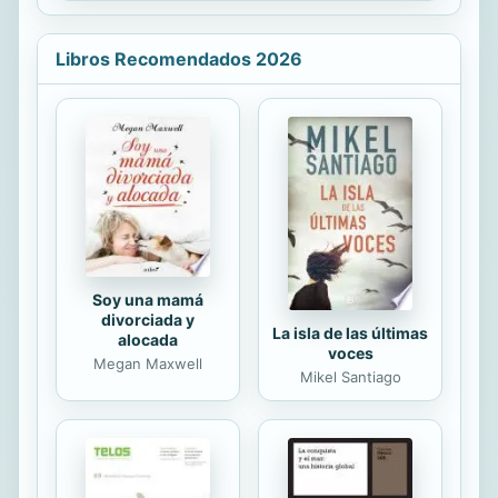
Se detiene también la autora a
examinar la igualdad efectiva en
materia de representación política y
Libros Recomendados 2026
los criterios que inciden en ella, y
recoge la iniciativas legislativas a
favor de la democracia
representativa paritaria en el
ordenamiento jurídico español.
Soy una mamá
divorciada y
La isla de las últimas
alocada
voces
Megan Maxwell
Mikel Santiago