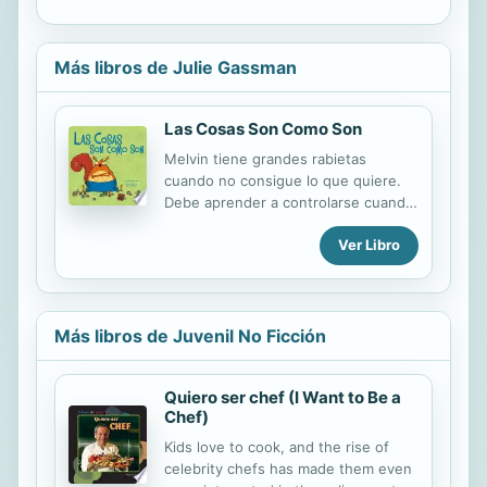
Más libros de Julie Gassman
Las Cosas Son Como Son
Melvin tiene grandes rabietas
cuando no consigue lo que quiere.
Debe aprender a controlarse cuando
sufre una decepcio ́n. Al fin y al
Ver Libro
cabo, las cosas son como son y una
rabieta no es la solucio ́n.
Más libros de Juvenil No Ficción
Quiero ser chef (I Want to Be a
Chef)
Kids love to cook, and the rise of
celebrity chefs has made them even