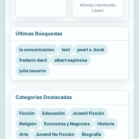
Alfredo Hermosillo
López
Últimas Búsquedas
la comunicacion
test
pearl s. buck
frederic dard
albert espinosa
julia navarro
Categorías Destacadas
Ficción
Educación
Juvenil Ficción
Religión
Economía y Negocios
Historia
Arte
Juvenil No Ficción
Biografía