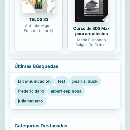
TELOS 83
Antonio Miguel
Curso de 3DS Max
Fumero (coord.)
para arquitectos
María Fullaondo
Buigas De Dalmau
Últimas Búsquedas
la comunicacion
test
pearl s. buck
frederic dard
albert espinosa
julia navarro
Categorías Destacadas