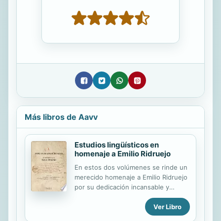
Más libros de Aavv
Estudios lingüísticos en
homenaje a Emilio Ridruejo
En estos dos volúmenes se rinde un
merecido homenaje a Emilio Ridruejo
por su dedicación incansable y
rigurosa a la ciencia lingüística, así
Ver Libro
como por su generoso magisterio. A
la semblanza y currículum del