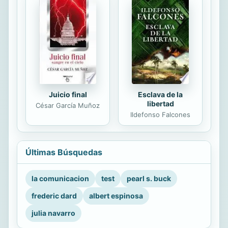
Juicio final
Esclava de la
libertad
César García Muñoz
Ildefonso Falcones
Últimas Búsquedas
la comunicacion
test
pearl s. buck
frederic dard
albert espinosa
julia navarro