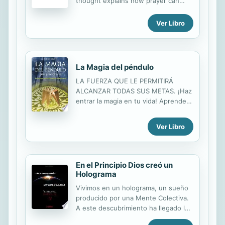
thought explains how prayer can
para degustar cada día con la familia
uncover the miracles and mysteries
o con los amigos. Sea cual sea el
of life.
Ver Libro
plato que escoja, lo esencial será
integrarlo en un menú equilibrado,
siguiendo unas reglas...
La Magia del péndulo
LA FUERZA QUE LE PERMITIRÁ
ALCANZAR TODAS SUS METAS. ¡Haz
entrar la magia en tu vida! Aprende a
utilizar el péndulo para realizar tus
deseos. el péndulo es mucho más
Ver Libro
que una pesa en la extremidad de
una cuerda. Se trata, de hecho, de
una poderosa herrami
En el Principio Dios creó un
Holograma
Vivimos en un holograma, un sueño
producido por una Mente Colectiva.
A este descubrimiento ha llegado la
física cuántica, aún cuando el