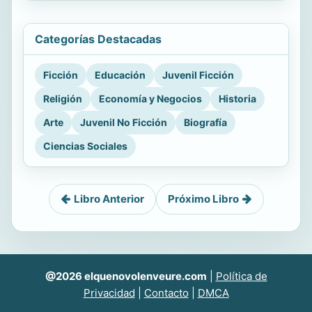
Categorías Destacadas
Ficción
Educación
Juvenil Ficción
Religión
Economía y Negocios
Historia
Arte
Juvenil No Ficción
Biografía
Ciencias Sociales
Libro Anterior
Próximo Libro
@2026 elquenovolenveure.com
|
Política de
Privacidad
|
Contacto
|
DMCA