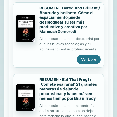
mental propicio para el progreso;
RESUMEN - Bored And Brilliant /
cómo meditar y entrenar su mente;
Aburrido y brillante: Cómo el
cómo mejorar el mundo. Para el
espaciamiento puede
sabio, la libertad no significa hacer lo
desbloquear su ser más
que uno quiere cuando quiere. Para
productivo y creativo por
él, es más sutil: no depende de las
Manoush Zomorodi
condiciones externas. Desarrollar
Al leer este resumen, descubrirá por
este estado mental es, por tanto, la
qué las nuevas tecnologías y el
base de la verdadera libertad. Es uno
aburrimiento están profundamente
de los principales criterios...
vinculados, y por qué aburrirse es
Ver Libro
una de las claves de la felicidad.
También aprenderá : cómo limitar su
dependencia de Internet y de los
teléfonos inteligentes ; cómo estar
RESUMEN - Eat That Frog! /
menos estresado cómo desarrollar
¡Cómete esa rana!: 21 grandes
su capacidad de control y su
maneras de dejar de
creatividad cómo ser más productivo;
procrastinar y hacer más en
cómo redescubrir lo que es esencial
menos tiempo por Brian Tracy
en su vida. El autor ha
Al leer este resumen, aprenderá a
experimentado un verdadero frenesí
optimizar su tiempo para no dejar
durante su vida profesional,
para mañana lo que puede hacer ese
especialmente cuando era periodista