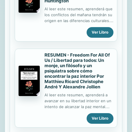
Huntington
Al leer este resumen, aprenderá que
los conflictos del mañana tendrán su
origen en las diferencias culturales.
Los conflictos entre bloques
Ver Libro
ideológicos heredados de la Guerra
Fría han dado paso al "choque de
civilizaciones". También aprenderá :
que la historia de los hombres es la
RESUMEN - Freedom For All Of
historia de las civilizaciones; que el
Us / Libertad para todos: Un
mundo se ha vuelto multipolar y
monje, un filósofo y un
multicivilizacional que la economía y
psiquiatra sobre cómo
la demografía desempeñan un papel
encontrar la paz interior Por
esencial en la evolución de las
Matthieu Ricard Christophe
civilizaciones que el mundo está
André Y Alexandre Jollien
experimentando una auténtica
Al leer este resumen, aprenderá a
recomposición en torno a bloques
avanzar en su libertad interior en un
culturales que las civilizaciones ...
intento de alcanzar la paz mental.
También aprenderá : cómo superar la
Ver Libro
debilidad y el desánimo cómo
liberarse de las adicciones y los
miedos; cómo cultivar un estado