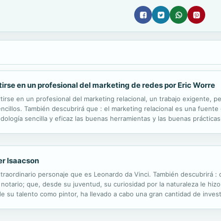
rse en un profesional del marketing de redes por Eric Worre
tirse en un profesional del marketing relacional, un trabajo exigente,
illos. También descubrirá que : el marketing relacional es una fuente d
ología sencilla y eficaz las buenas herramientas y las buenas práctica
os prospectos así como de los colaboradores son esenciales el estudio y
er Isaacson
xtraordinario personaje que es Leonardo da Vinci. También descubrirá : q
notario; que, desde su juventud, su curiosidad por la naturaleza le hizo
e su talento como pintor, ha llevado a cabo una gran cantidad de investi
tieron impregnarse de diferentes corrientes artísticas que su...