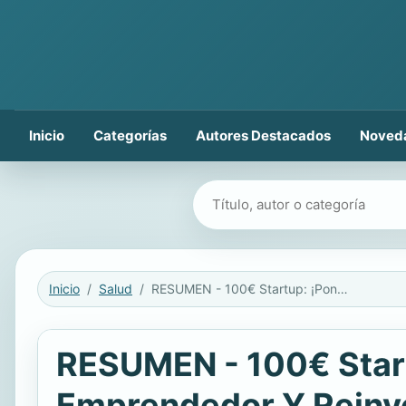
Inicio
Categorías
Autores Destacados
Noved
Buscar libros
Inicio
Salud
RESUMEN - 100€ Startup: ¡Ponte En Marcha! Conviértete En Emprendedor Y Reinventa Tu Futuro por Chris Guillebeau
RESUMEN - 100€ Start
Emprendedor Y Reinve