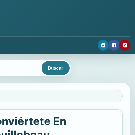
nviértete En
uillebeau