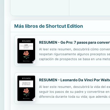
Más libros de Shortcut Edition
RESUMEN - Go Pro: 7 pasos para converti
Al leer este resumen, descubrirá cómo conver
respetan rigurosamente algunos preceptos senc
captación de prospectos se basa en una metod
éxito el seguimiento y el acompañamiento de l
RESUMEN - Leonardo Da Vinci Por Walt
Al leer este resumen, descubrirá la vida del e
seguir los pasos de su padre y convertirse en 
diferencia durante toda su vida; que además d
venidas entre Florencia, Milán y Roma le permi