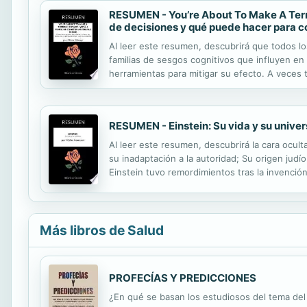
RESUMEN - You’re About To Make A Terrib
de decisiones y qué puede hacer para co
Al leer este resumen, descubrirá que todos los
familias de sesgos cognitivos que influyen e
herramientas para mitigar su efecto. A veces 
ser consciente de ello, sus acciones están in
RESUMEN - Einstein: Su vida y su univer
Al leer este resumen, descubrirá la cara ocul
su inadaptación a la autoridad; Su origen jud
Einstein tuvo remordimientos tras la invención
este brillante rebelde que fue Einstein. Este 
Más libros de Salud
PROFECÍAS Y PREDICCIONES
¿En qué se basan los estudiosos del tema de