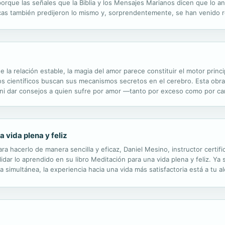
rque las señales que la Biblia y los Mensajes Marianos dicen que lo anu
cas también predijeron lo mismo y, sorprendentemente, se han venido r
rmítame decirle que, en la realidad actual, con estudios científicos y pr
 la relación estable, la magia del amor parece constituir el motor princip
 los científicos buscan sus mecanismos secretos en el cerebro. Esta obra
o, ni dar consejos a quien sufre por amor —tanto por exceso como por 
acterísticas de los doce signos del zodiaco. En efecto, cada...
 vida plena y feliz
ra hacerlo de manera sencilla y eficaz, Daniel Mesino, instructor certi
dar lo aprendido en su libro Meditación para una vida plena y feliz. Ya 
 simultánea, la experiencia hacia una vida más satisfactoria está a tu a
ga y meditación: en casa puedes poner en marcha este plan de 28...