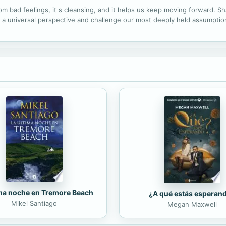
rom bad feelings, it s cleansing, and it helps us keep moving forward.
m a universal perspective and challenge our most deeply held assumption
ima noche en Tremore Beach
¿A qué estás esperan
Mikel Santiago
Megan Maxwell