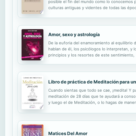
posible el fin del mundo como lo conocemos po
culturas antiguas y videntes de todas las épo
de los que no creen en nada de lo anterior, pe
Amor, sexo y astrología
De la euforia del enamoramiento al equilibrio de
hablan de él, los psicólogos lo interpretan, y
principios y los resortes de este sentimient
de interpretación diferente a partir de las car
Libro de práctica de Meditación para una
Cuando sientas que todo se cae, ¡medita! Y pa
meditación de 28 días que te ayudará a consoli
y luego el de Meditación, o lo hagas de manera
en los Himalayas o en India para practicar yo
Matices Del Amor