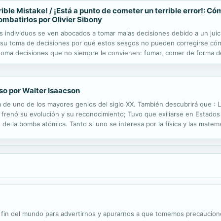
le Mistake! / ¡Está a punto de cometer un terrible error!: Cóm
mbatirlos por Olivier Sibony
 individuos se ven abocados a tomar malas decisiones debido a un juicio
n su toma de decisiones por qué estos sesgos no pueden corregirse có
toma decisiones que no siempre le convienen: fumar, comer de forma des
fluidas por muchos sesgos cognitivos. Obviamente, estas malas decision
so por Walter Isaacson
ta de uno de los mayores genios del siglo XX. También descubrirá que : L
ío frenó su evolución y su reconocimiento; Tuvo que exiliarse en Estado
 de la bomba atómica. Tanto si uno se interesa por la física y las mate
ser emblemático nos da una lección de humildad a través de su...
l fin del mundo para advertirnos y apurarnos a que tomemos precauci