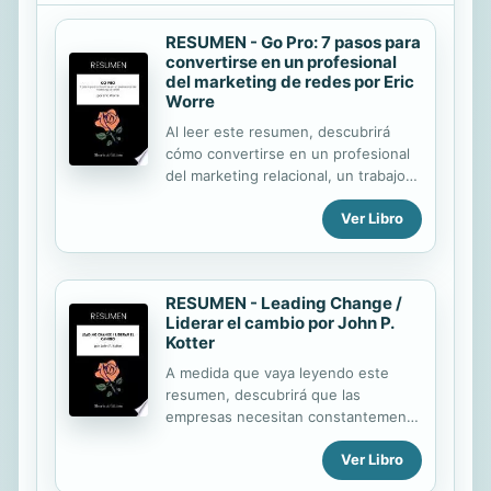
RESUMEN - Go Pro: 7 pasos para
convertirse en un profesional
del marketing de redes por Eric
Worre
Al leer este resumen, descubrirá
cómo convertirse en un profesional
del marketing relacional, un trabajo
exigente, pero que se puede
Ver Libro
dominar cuando se respetan
rigurosamente algunos preceptos
sencillos. También descubrirá que :
el marketing relacional es una fuente
RESUMEN - Leading Change /
de realización profesional y personal;
Liderar el cambio por John P.
la captación de prospectos se basa
Kotter
en una metodología sencilla y eficaz
las buenas herramientas y las
A medida que vaya leyendo este
buenas prácticas que se pueden
resumen, descubrirá que las
duplicar son fuentes de éxito el
empresas necesitan constantemente
seguimiento y el acompañamiento de
y cada vez más cambios. Estos
Ver Libro
los prospectos así como de los
cambios no se producirán fácilmente
colaboradores son esenciales el
y habrá muchas reticencias. John