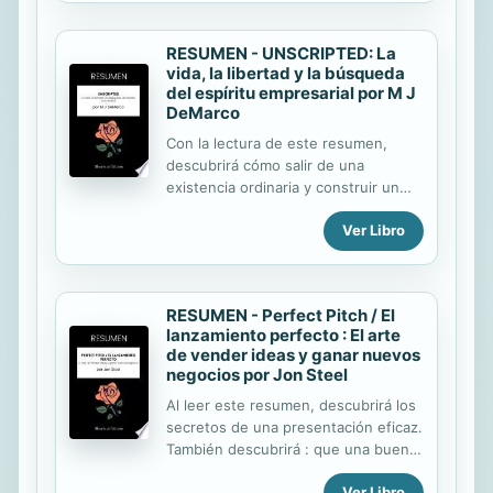
estudio y la...
Kotter propone un método de ocho
pasos para realizar este cambio.
RESUMEN - UNSCRIPTED: La
Permite liderar una transformación
vida, la libertad y la búsqueda
sostenible y exitosa, y puede
del espíritu empresarial por M J
aplicarse a cualquier organización. A
DeMarco
través de la lectura de este
Con la lectura de este resumen,
resumen, descubrirá que : las
descubrirá cómo salir de una
organizaciones siempre tienden a
existencia ordinaria y construir un
oponerse a las transformaciones y a
negocio rentable y sostenible,
entregarse a una cierta inercia; hay
Ver Libro
liberándose de las ideas
errores que deben evitarse
preconcebidas y de las
absolutamente al emprender un
convenciones sociales. También
cambio ...
descubrirá que : la sociedad
RESUMEN - Perfect Pitch / El
manipula sus pensamientos y
lanzamiento perfecto : El arte
acciones para obligarle a vivir una
de vender ideas y ganar nuevos
vida ordinaria y conformista; puede
negocios por Jon Steel
escapar de esto cambiando su
Al leer este resumen, descubrirá los
estado de ánimo; ser un empresario
secretos de una presentación eficaz.
independiente requiere mucho
También descubrirá : que una buena
esfuerzo, pero conduce a la libertad
presentación transmite un mensaje
y la felicidad no hay un único camino
Ver Libro
fuerte de forma sencilla y viva; que