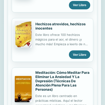
�Es imprescindible para todo
Ver Libro
hogar!" -Anne Louise Gittleman,
M.S., Nutricionista certificada, autora
de Before The...
Hechizos atrevidos, hechizos
inocentes
Este libro ofrece 100 hechizos
mágicos para el aor, el dinero ¡y
mucho más! Empieza a leerlo de n
lado para realizar encantamientos
buenos, y de otro si quieres ser un
Ver Libro
poco más atrevido... sta original
compilación abarca prácticos y
sencllos encantamientos que se
Meditación: Cómo Meditar Para
pueden realizar en poo tiempo y en
Eliminar La Ansiedad Y La
cualquier lugar. Gracias a un lstado
Depresión (Técnicas De
de hechizos útiles para todo tipo de
Atención Plena Para Las
necesdades, cada día puedes elegir
Personas)
si potenciar tu lao angélico o
disfrutar de tu personalidad más
Este es un libro centrado en
trviesa. Hechizos atrevidos/Hechizos
prácticas místicas. Aquí el lector