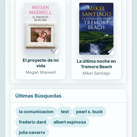
El proyecto de mi
La última noche en
vida
Tremore Beach
Megan Maxwell
Mikel Santiago
Últimas Búsquedas
la comunicacion
test
pearl s. buck
frederic dard
albert espinosa
julia navarro