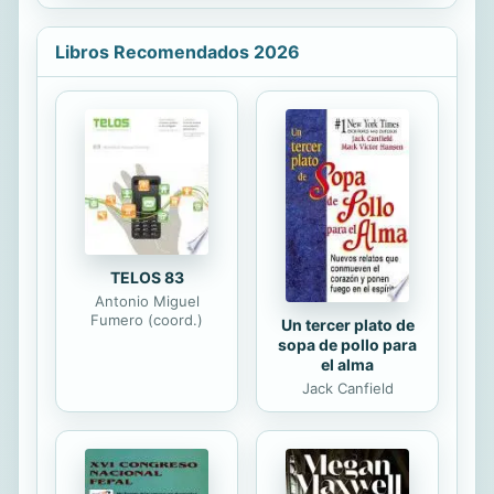
extraordinaria con la serie bestseller
"Conversaciones con Dios", una
trilogía que contiene verdades
Libros Recomendados 2026
esenciales y lecciones para aquellos
interesados en la búsqueda
espiritual. Conversaciones con Dios
III, el último volumen de la trilogía,
conmoverá a muchos lectores. En
este último libro Neale Donald
Walsch sintetizan las enseñanzas
anteriores y expone la conclusión
lógica y asombrosa de una...
TELOS 83
Antonio Miguel
Fumero (coord.)
Un tercer plato de
sopa de pollo para
el alma
Jack Canfield