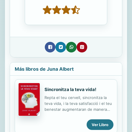
Más libros de Juna Albert
Sincronitza la teva vida!
Repta el teu cervell, sincronitza la
teva vida, i la teva satisfacció i el teu
benestar augmentaran de manera
increïble! Un sastre es va enfadar
molt amb el seu client perquè li va dir
Ver Libro
que no se sentia còmode portant el