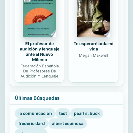
El profesor de
Te esperaré toda mi
audición y lenguaje
vida
ante el Nuevo
Megan Maxwell
Milenio
Federación Española
De Profesores De
Audición Y Lenguaje
Últimas Búsquedas
la comunicacion
test
pearl s. buck
frederic dard
albert espinosa