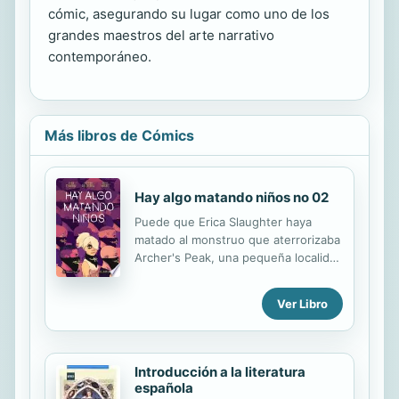
cómic, asegurando su lugar como uno de los
grandes maestros del arte narrativo
contemporáneo.
Más libros de Cómics
Hay algo matando niños no 02
Puede que Erica Slaughter haya
matado al monstruo que aterrorizaba
Archer's Peak, una pequeña localidad
en Wisconsin, pero el horror está
lejos de haber terminado. Mientras
Ver Libro
llega su misterioso responsable para
esclarecer el desastre y poner en
cuarentena a los lugareños, Erica se
introduce más profundamente en el
Introducción a la literatura
bosque... porque el monstruo que
española