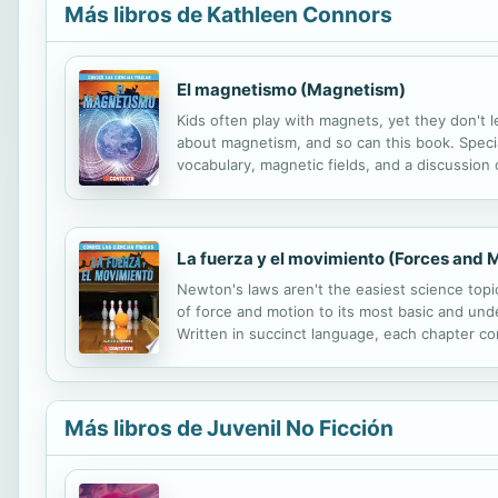
Más libros de Kathleen Connors
El magnetismo (Magnetism)
Kids often play with magnets, yet they don't 
about magnetism, and so can this book. Specia
vocabulary, magnetic fields, and a discussion
concept and explain some ideas in greater det
La fuerza y el movimiento (Forces and 
Newton's laws aren't the easiest science topi
of force and motion to its most basic and unde
Written in succinct language, each chapter co
Más libros de Juvenil No Ficción