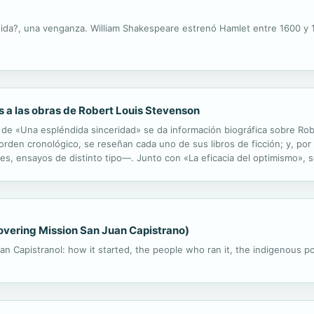
ngida?, una venganza. William Shakespeare estrenó Hamlet entre 1600 y 
 a las obras de Robert Louis Stevenson
, de «Una espléndida sinceridad» se da información biográfica sobre R
orden cronológico, se reseñan cada uno de sus libros de ficción; y, por
jes, ensayos de distinto tipo—. Junto con «La eficacia del optimismo», 
onónicos, este libro tiene como uno de sus objetivos ampliar ...
overing Mission San Juan Capistrano)
an Capistranol: how it started, the people who ran it, the indigenous po