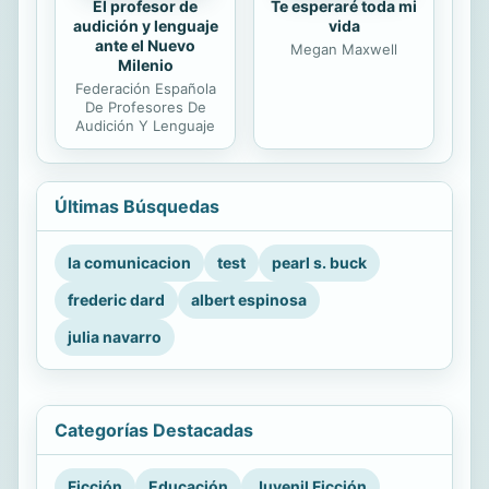
El profesor de
Te esperaré toda mi
audición y lenguaje
vida
ante el Nuevo
Megan Maxwell
Milenio
Federación Española
De Profesores De
Audición Y Lenguaje
Últimas Búsquedas
la comunicacion
test
pearl s. buck
frederic dard
albert espinosa
julia navarro
Categorías Destacadas
Ficción
Educación
Juvenil Ficción