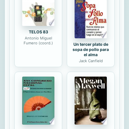
colores de los exóticos paisajes
internos, disfrutando el descenso y,
sobre todo, de las subidas de la
hermosa Montaña...
TELOS 83
Antonio Miguel
Fumero (coord.)
Un tercer plato de
sopa de pollo para
el alma
Jack Canfield