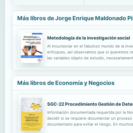
Más libros de Jorge Enrique Maldonado Pi
Metodología de la investigación social
Al incursionar en el fabuloso mundo de la in
enfoques, así observamos que si queremos real
las variables objeto de estudio, necesariament
su gran aporte a la ciencia; si nos decidimos 
Más libros de Economía y Negocios
SGC-22 Procedimiento Gestión de Dete
Información documentada requerida por la Norm
decidir si se requiere documentar un proceso e
documentarlo para evitar el riesgo. En mucho
fiable. La Información documentada la mencio