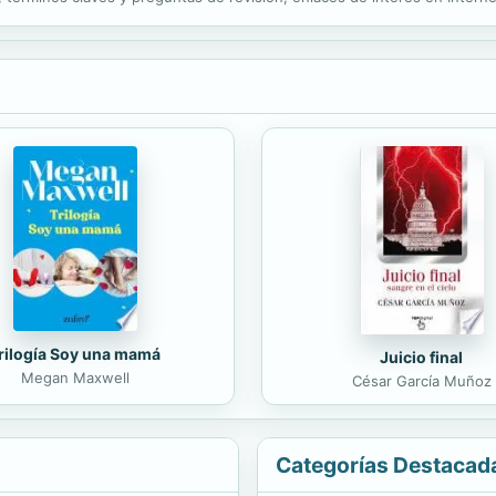
aterial complementario on line en el sitio web del libro...
rilogía Soy una mamá
Juicio final
Megan Maxwell
César García Muñoz
Categorías Destacad