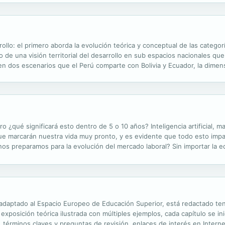
llo: el primero aborda la evolución teórica y conceptual de las categoría
co de una visión territorial del desarrollo en sub espacios nacionales 
en dos escenarios que el Perú comparte con Bolivia y Ecuador, la dimen
política propia de dichos espacios; el tercer eje examina el rol del...
 ¿qué significará esto dentro de 5 o 10 años? Inteligencia artificial, ma
que marcarán nuestra vida muy pronto, y es evidente que todo esto impa
nos preparamos para la evolución del mercado laboral? Sin importar la
vención continua, a la adaptación y al aprendizaje constante, así como a.
 adaptado al Espacio Europeo de Educación Superior, está redactado ten
 exposición teórica ilustrada con múltiples ejemplos, cada capítulo se in
, términos claves y preguntas de revisión, enlaces de interés en Internet