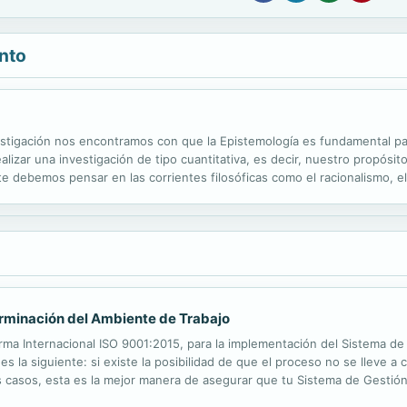
nto
vestigación nos encontramos con que la Epistemología es fundamental pa
izar una investigación de tipo cuantitativa, es decir, nuestro propósito
e debemos pensar en las corrientes filosóficas como el racionalismo, el 
por el enfoque paradigmático cualitativo, siendo nuestro propósito...
rminación del Ambiente de Trabajo
a Internacional ISO 9001:2015, para la implementación del Sistema de 
s la siguiente: si existe la posibilidad de que el proceso no se lleve a
s casos, esta es la mejor manera de asegurar que tu Sistema de Gesti
nan en muchas páginas webs especializadas y hasta indican el apartado 