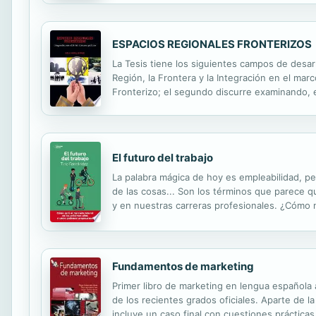
ESPACIOS REGIONALES FRONTERIZOS
La Tesis tiene los siguientes campos de desarro
Región, la Frontera y la Integración en el mar
Fronterizo; el segundo discurre examinando, 
tangiblemente una dinámica económica, social y 
El futuro del trabajo
La palabra mágica de hoy es empleabilidad, pero
de las cosas... Son los términos que parece 
y en nuestras carreras profesionales. ¿Cómo 
trabajadores en transición, obligados a la rein
Fundamentos de marketing
Primer libro de marketing en lengua española
de los recientes grados oficiales. Aparte de la
incluye un caso final con cuestiones prácticas