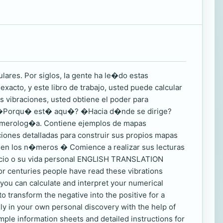
ares. Por siglos, la gente ha le�do estas
acto, y este libro de trabajo, usted puede calcular
s vibraciones, usted obtiene el poder para
ed? �Porqu� est� aqu�? �Hacia d�nde se dirige?
 numerolog�a. Contiene ejemplos de mapas
ciones detalladas para construir sus propios mapas
 en los n�meros � Comience a realizar sus lecturas
cio o su vida personal ENGLISH TRANSLATION
or centuries people have read these vibrations
you can calculate and interpret your numerical
o transform the negative into the positive for a
ly in your own personal discovery with the help of
le information sheets and detailed instructions for