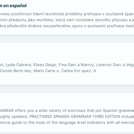
ón en español
rmou postihnout hlavní teoretické problémy prefixace v současné špan
nici předpony jako morfému, který není nositelem slovního přízvuku a j
vána především dodnes neuzavřenému sporu o postavení prefixace mezi os
ko diskutabilnímu zařazení...
ti, Lydia Cabrera, Eliseo Diego, Fina Garc a Marruz, Lorenzo Garc a Vega
 Cundo Berm dez, Mario Carre o, Carlos Enr quez, A
MMAR offers you a wide variety of exercises that put Spanish grammar
oughly updated, PRACTISING SPANISH GRAMMAR THIRD EDITION includes:
erence guide to the tools of the language level indicators with all exer
s so you can work without having to stop and refer to a dictionary answe