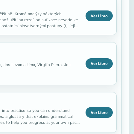
ělštině. Kromě analýzy některých
Ver Libro
ehož užití na rozdíl od sufixace nevede ke
tatními slovotvornými postupy (tj. její
Ver Libro
, Jos Lezama Lima, Virgilio Pi era, Jos
 into practice so you can understand
Ver Libro
 a glossary that explains grammatical
cises to help you progress at your own pace
rs to all the exercises ...