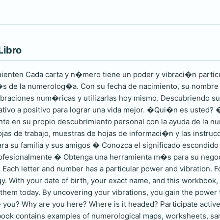
Libro
nten Cada carta y n�mero tiene un poder y vibraci�n particul
�s de la numerolog�a. Con su fecha de nacimiento, su nombre ex
vibraciones num�ricas y utilizarlas hoy mismo. Descubriendo su
gativo a positivo para lograr una vida mejor. �Qui�n es ust
ente en su propio descubrimiento personal con la ayuda de la
as de trabajo, muestras de hojas de informaci�n y las instruc
ra su familia y sus amigos � Conozca el significado escondido
ofesionalmente � Obtenga una herramienta m�s para su nego
 Each letter and number has a particular power and vibration. F
. With your date of birth, your exact name, and this workbook, 
them today. By uncovering your vibrations, you gain the power t
re you? Why are you here? Where is it headed? Participate active
ook contains examples of numerological maps, worksheets, samp