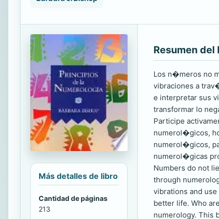
Resumen del 
Los n�meros no mie
vibraciones a trav
e interpretar sus 
transformar lo ne
Participe activam
numerol�gicos, hoj
numerol�gicos, pa
numerol�gicas pr
Numbers do not lie
Más detalles de libro
through numerology
vibrations and use 
Cantidad de páginas
better life. Who a
213
numerology. This b