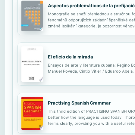
Aspectos problemáticos de la prefijaci
Monografie se snaží přehlednou a stručnou fo
fenoménů odporujících základní španělské defi
změně lexikální kategorie, je pozornost věno
příslušnosti k derivaci či kompozici), stejně ja
El oficio de la mirada
Ensayos de arte y literatura cubana: Regino Bo
Manuel Poveda, Cintio Vitier / Eduardo Abela,
Practising Spanish Grammar
This third edition of PRACTISING SPANISH GRA
better how the language is used today. Thor
terms clearly, providing you with a useful ref
translations for key words within the exercise