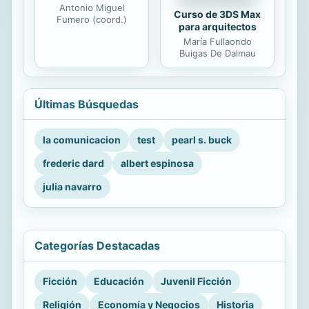
Antonio Miguel
Curso de 3DS Max
Fumero (coord.)
para arquitectos
María Fullaondo
Buigas De Dalmau
Últimas Búsquedas
la comunicacion
test
pearl s. buck
frederic dard
albert espinosa
julia navarro
Categorías Destacadas
Ficción
Educación
Juvenil Ficción
Religión
Economía y Negocios
Historia