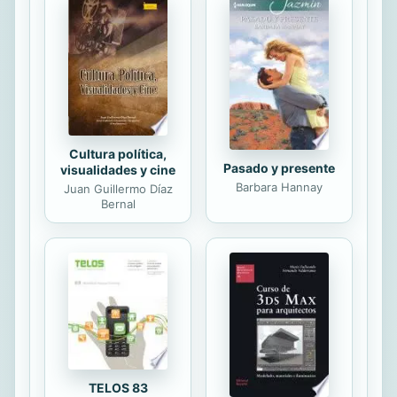
verdadera mistica. Ocasionalmente
tuvo experiencias espirituales
transcendentales, y a veces estuvo
mas en el plano eterico que en el
fisico. Sin embargo, sabia que esta
era una vida para estar en el...
Cultura política,
Pasado y presente
visualidades y cine
Barbara Hannay
Juan Guillermo Díaz
Bernal
TELOS 83