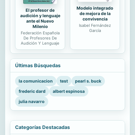
Modelo integrado
El profesor de
de mejora de la
audición y lenguaje
convivencia
ante el Nuevo
Isabel Fernández
Milenio
García
Federación Española
De Profesores De
Audición Y Lenguaje
Últimas Búsquedas
la comunicacion
test
pearl s. buck
frederic dard
albert espinosa
julia navarro
Categorías Destacadas