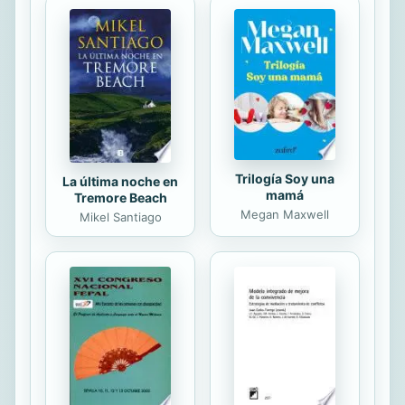
para quien no se le hubiera ocurrido
trabajar jamás. Una mañana, mientras
pasea por la ciudad, dos hombres lo
obligan a subir con ellos en un
vehículo y lo llevan a la mansión de
Salvador Salgado, un conocido
mafioso millonario de la zona....
Trilogía Soy una
La última noche en
mamá
Tremore Beach
Megan Maxwell
Mikel Santiago