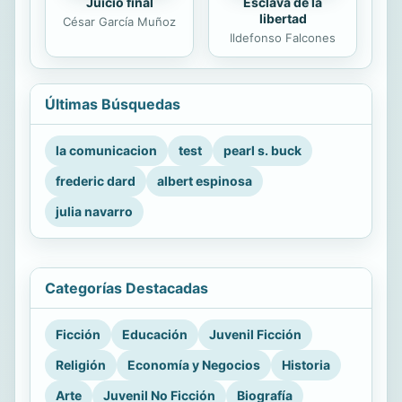
Juicio final
Esclava de la
libertad
César García Muñoz
Ildefonso Falcones
Últimas Búsquedas
la comunicacion
test
pearl s. buck
frederic dard
albert espinosa
julia navarro
Categorías Destacadas
Ficción
Educación
Juvenil Ficción
Religión
Economía y Negocios
Historia
Arte
Juvenil No Ficción
Biografía