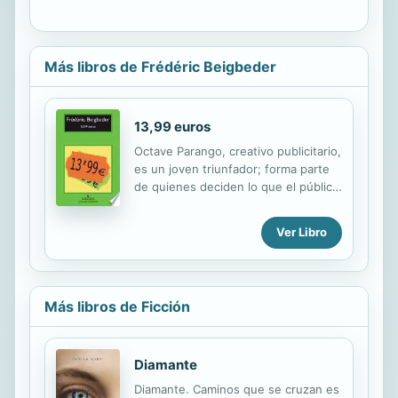
Más libros de Frédéric Beigbeder
13,99 euros
Octave Parango, creativo publicitario,
es un joven triunfador; forma parte
de quienes deciden lo que el público
deseará mañana. Pero, asqueado de
esa industria y sus manipulaciones,
Ver Libro
decide escribir un libro en el que
denunciará sus entresijos para que
le despidan de la poderosa agencia
en la que trabaja. Éste es el punto
Más libros de Ficción
de partida de 13,99 euros, un
enloquecido viaje a los infiernos
rituales –drogas, sexo y violencia–
Diamante
con un estilo afín al de Bret Easton
Ellis y al de Michel Houellebecq, que
Diamante. Caminos que se cruzan es