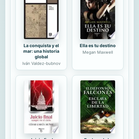
de Boston por su padrastro rico, ella
llega a reclamar una herencia del tío
que nunca conoció: una...
La conquista y el
Ella es tu destino
mar: una historia
Megan Maxwell
global
Iván Valdez-bubnov