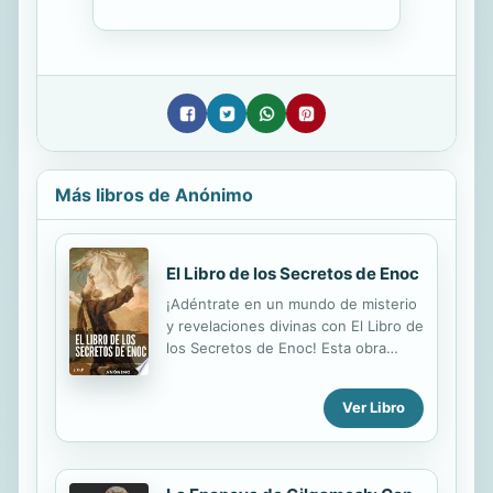
Más libros de Anónimo
El Libro de los Secretos de Enoc
¡Adéntrate en un mundo de misterio
y revelaciones divinas con El Libro de
los Secretos de Enoc! Esta obra
épica es un tesoro literario de la
antigüedad que explora la vida del
Ver Libro
profeta Enoc y su conexión con el
mundo sobrenatural. En este libro,
Enoc es llevado en una visión a
través de cielos y tierras, donde se