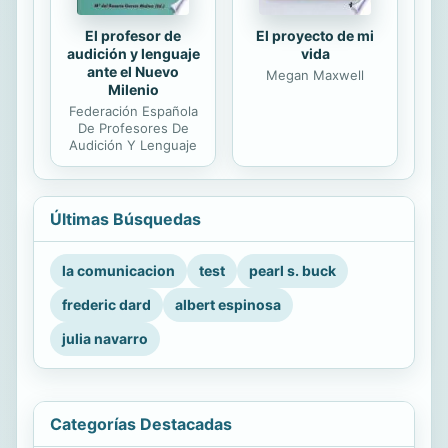
El profesor de
El proyecto de mi
audición y lenguaje
vida
ante el Nuevo
Megan Maxwell
Milenio
Federación Española
De Profesores De
Audición Y Lenguaje
Últimas Búsquedas
la comunicacion
test
pearl s. buck
frederic dard
albert espinosa
julia navarro
Categorías Destacadas