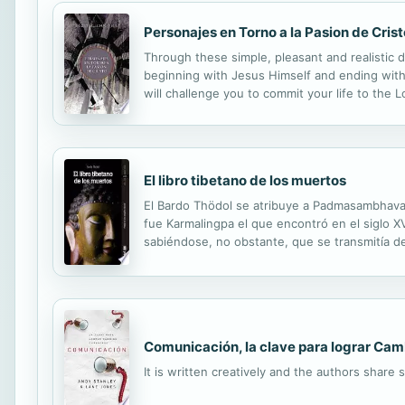
Personajes en Torno a la Pasion de Crist
Through these simple, pleasant and realistic 
beginning with Jesus Himself and ending with 
will challenge you to commit your life to the L
El libro tibetano de los muertos
El Bardo Thödol se atribuye a Padmasambhava, 
fue Karmalingpa el que encontró en el siglo X
sabiéndose, no obstante, que se transmitía de
1927, bajo el título de El libro tibetano de lo
Comunicación, la clave para lograr Cam
It is written creatively and the authors share