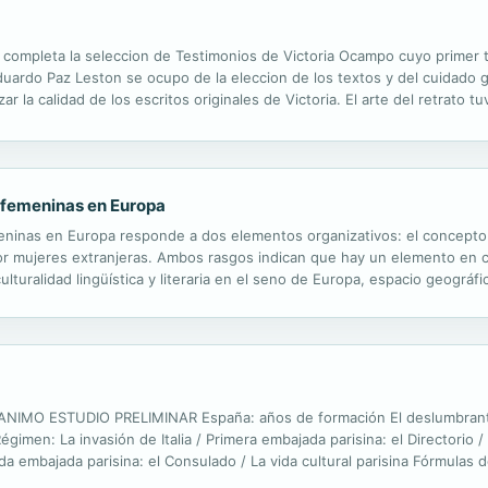
 completa la seleccion de Testimonios de Victoria Ocampo cuyo primer t
duardo Paz Leston se ocupo de la eleccion de los textos y del cuidado g
zar la calidad de los escritos originales de Victoria. El arte del retrato
endente, con perfil de cubierto de pescado, pero con filo.' Asi describe
as femeninas en Europa
femeninas en Europa responde a dos elementos organizativos: el concepto g
por mujeres extranjeras. Ambos rasgos indican que hay un elemento en c
lturalidad lingüística y literaria en el seno de Europa, espacio geográfi
rmite mostrar la variedad de lugares de origen de las...
IMO ESTUDIO PRELIMINAR España: años de formación El deslumbrante 
gimen: La invasión de Italia / Primera embajada parisina: el Directorio / 
a embajada parisina: el Consulado / La vida cultural parisina Fórmulas d
s individuales La mirada del otro Hacia una taxonomía de la carta / El...