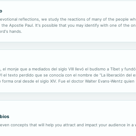
o
devotional reflections, we study the reactions of many of the people 
the Apostle Paul. It's possible that you may identify with one of the 
ord's hands.
el monje que a mediados del siglo VIII llevó el budismo a Tíbet y fund
VI el texto perdido que se conocía con el nombre de “La liberación del e
 forma oral desde el siglo XIV. Fue el doctor Walter Evans-Wentz quien
s muertos. La obra versa sobre el “estado intermedio”, aquel que...
bios
 seven concepts that will help you attract and impact your audience in a 