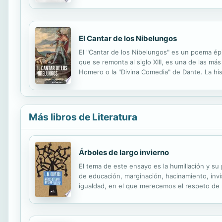
El Cantar de los Nibelungos
El "Cantar de los Nibelungos" es un poema épi
que se remonta al siglo XIII, es una de las má
Homero o la "Divina Comedia" de Dante. La his
héroe Sigfrido y su lucha contra el dragón, así 
Más libros de Literatura
Árboles de largo invierno
El tema de este ensayo es la humillación y su 
de educación, marginación, hacinamiento, invi
igualdad, en el que merecemos el respeto de 
nuestras necesidades. Por ello, el autor de las