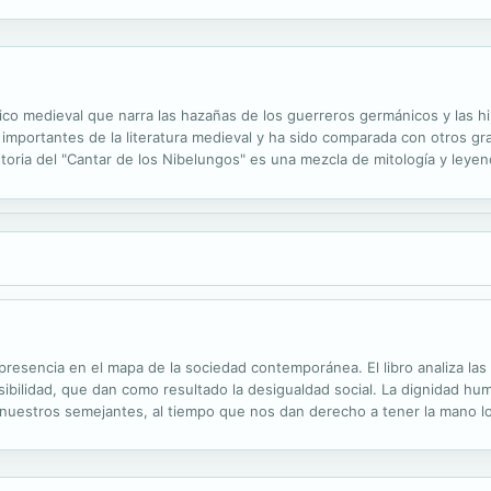
co medieval que narra las hazañas de los guerreros germánicos y las his
s importantes de la literatura medieval y ha sido comparada con otros g
toria del "Cantar de los Nibelungos" es una mezcla de mitología y leyen
como la historia de la familia real de los burgundios y su...
presencia en el mapa de la sociedad contemporánea. El libro analiza las 
sibilidad, que dan como resultado la desigualdad social. La dignidad hu
nuestros semejantes, al tiempo que nos dan derecho a tener la mano lo
 razones para que la lógica y la reflexión colectiva nos permitan terminar