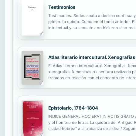
Testimonios
Testimonios. Series sexta a decima continua y
primera a quinta. Como en el tomo anterior, E
intelectual y su sensatez no hicieron sino real
cultora: 'Era un muchacho de una flacura sorpr
Atlas literario intercultural. Xenografí
El Atlas literario intercultural. Xenografías 
xenografías femeninas o escritura realizada 
tratados en relación con el concepto de intercu
de acogida y de llegada. La noción de atlas pe
Epistolario, 1784-1804
ÍNDICE GENERAL HOC ERAT IN VOTIS GRATO AN
y el hombre de letras La quiebra del Antiguo Ré
ciudad hebrea" a la alabanza de aldea / Segund
y formas de la sociabilidad / Gustos y práctica