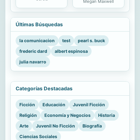
Megan Maxwell
Últimas Búsquedas
la comunicacion
test
pearl s. buck
frederic dard
albert espinosa
julia navarro
Categorías Destacadas
Ficción
Educación
Juvenil Ficción
Religión
Economía y Negocios
Historia
Arte
Juvenil No Ficción
Biografía
Ciencias Sociales