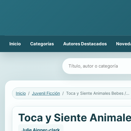
Inicio
Categorías
Autores Destacados
Noved
Buscar libros
Inicio
Juvenil Ficción
Toca y Siente Animales Bebes / Touch and Feel Baby Animals
Toca y Siente Animal
Julie Aigner-clark