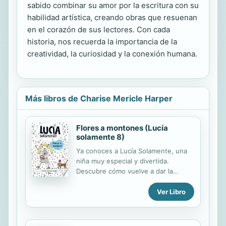
sabido combinar su amor por la escritura con su
habilidad artística, creando obras que resuenan
en el corazón de sus lectores. Con cada
historia, nos recuerda la importancia de la
creatividad, la curiosidad y la conexión humana.
Más libros de Charise Mericle Harper
Flores a montones (Lucía
solamente 8)
Ya conoces a Lucía Solamente, una
niña muy especial y divertida.
Descubre cómo vuelve a dar la
campanada en esta nueva aventura
en la que no faltarán flores y nervios,
Ver Libro
pero tampoco ¡gatos y perros! ¡Qué
sorpresa! La vecina de Lucía,
Augustine Dupré, se va a casar. ¡Y