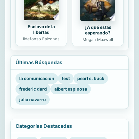
Esclava de la
¿A qué estás
libertad
esperando?
Ildefonso Falcones
Megan Maxwell
Últimas Búsquedas
la comunicacion
test
pearl s. buck
frederic dard
albert espinosa
julia navarro
Categorías Destacadas