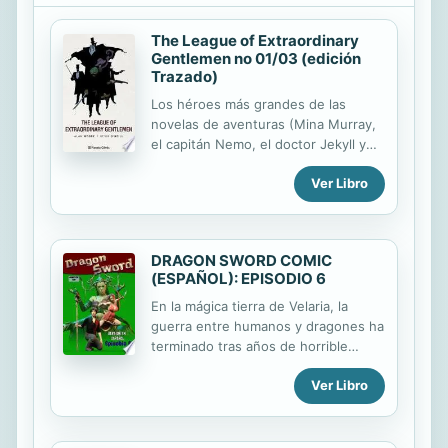
The League of Extraordinary
Gentlemen no 01/03 (edición
Trazado)
Los héroes más grandes de las
novelas de aventuras (Mina Murray,
el capitán Nemo, el doctor Jekyll y
Allan Quatermain) se unen en un
Ver Libro
grupo sin precedentes en la historia
de la literatura: la Liga de los
Hombres Extraordinarios. Alan
Moore y Kevin O ́Neil forman equipo
DRAGON SWORD COMIC
en este volumen y nos otorgan una
(ESPAÑOL): EPISODIO 6
oportunidad única para disfrutar de
este hito de la historia del cómic.
En la mágica tierra de Velaria, la
Título original: The League of
guerra entre humanos y dragones ha
Extraordinary Gentlemen # 1-6
terminado tras años de horrible
lucha. Se dice que los huérfanos
Ver Libro
provienen de la madre dragón, por lo
que a todos estos se les apellida
"Dragonborn" (nacidos del dragón),
normalmente levantan suspicacias