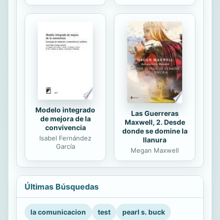
Modelo integrado
Las Guerreras
de mejora de la
Maxwell, 2. Desde
convivencia
donde se domine la
Isabel Fernández
llanura
García
Megan Maxwell
Últimas Búsquedas
la comunicacion
test
pearl s. buck