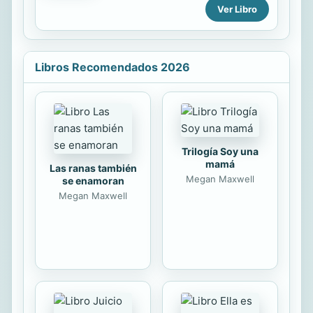
Ver Libro
qué hay detrás de la fortuna de un
pepenador millonario, un portero
secuestrador y un poeta caníbal. O
aquella vez que vino Queen y
odiaron tanto la burocracia mexa que
Libros Recomendados 2026
juraron nunca volver. Pero eso sí,
fuimos fans de Tohuí hasta el punto
de cantar con enjundia "Osito panda,
que aún no andas...". Ya entrados en
gastos, ¿un taquito de manatí o un
pozolito humano? Ambos: platillos
Trilogía Soy una
del menú bizarro de nuestra historia.
mamá
Las ranas también
Gracias, México, nunca...
Megan Maxwell
se enamoran
Megan Maxwell