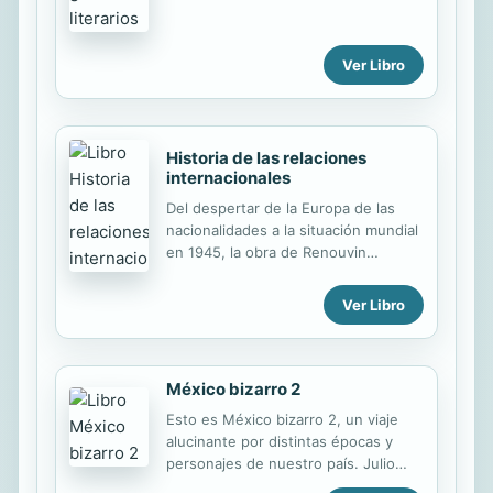
forman parte de la cultura escrita del
México decimonónico. Es una cultura
escrita que no estaba parcelada en
Ver Libro
géneros, pues resultaba sumamente
difusa la línea que separaba el
discurso político de la historia; la
historia de la literatura; la literatura
Historia de las relaciones
del periodismo; el periodismo de la
internacionales
hoja volante, y la hoja volante del
Del despertar de la Europa de las
discurso político. Tampoco estaba
nacionalidades a la situación mundial
parcelada en autores, pues unos y
en 1945, la obra de Renouvin
otros...
constituye el más amplio y ambicioso
despliegue en el logrado intento de
Ver Libro
escribir una historia política y
diplomática de las relaciones -y
tensiones- internacionales en los
dos últimos siglos.
México bizarro 2
Esto es México bizarro 2, un viaje
alucinante por distintas épocas y
personajes de nuestro país. Julio
Patán y Alejandro Rosas te cuentan