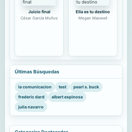
Juicio final
Ella es tu destino
César García Muñoz
Megan Maxwell
Últimas Búsquedas
la comunicacion
test
pearl s. buck
frederic dard
albert espinosa
julia navarro
Categorías Destacadas