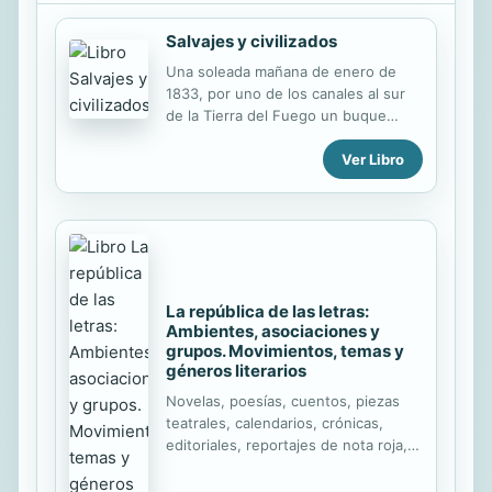
Salvajes y civilizados
Una soleada mañana de enero de
1833, por uno de los canales al sur
de la Tierra del Fuego un buque
inglés navega junto a un bote más
Ver Libro
pequeño. Los nativos de la zona,
mediante gritos y humo, rápidamente
se comunican entre sí la novedad y
comienzan a aparecer decenas de
canoas con cientos de ellos para
observar la extraña aparición.
Curiosos y amigables la mayoría, algo
La república de las letras:
agresivos otros, observan el bote
Ambientes, asociaciones y
más pequeño que acerca a la orilla a
grupos. Movimientos, temas y
tres fueguinos (dos varones y una
géneros literarios
mujer) que regresan a su tierra luego
de haber pasado casi un año en
Novelas, poesías, cuentos, piezas
Londres. Para sorpresa de los
teatrales, calendarios, crónicas,
compatriotas ...
editoriales, reportajes de nota roja,
volantes, historias, diarios, proclamas
o discursos políticos, todos ellos