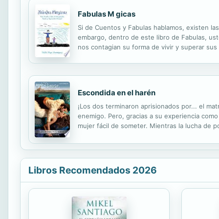
Fabulas M gicas
Si de Cuentos y Fabulas hablamos, existen las
embargo, dentro de este libro de Fabulas, ust
nos contagian su forma de vivir y superar sus
ciertas edades, su contexto y espíritu se apl
Escondida en el harén
¡Los dos terminaron aprisionados por... el ma
enemigo. Pero, gracias a su experiencia como 
mujer fácil de someter. Mientras la lucha de p
punto de no retorno, donde la frontera entre
Libros Recomendados 2026