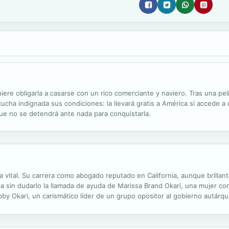
re obligarla a casarse con un rico comerciante y naviero. Tras una peli
scucha indignada sus condiciones: la llevará gratis a América si accede a
ue no se detendrá ante nada para conquistarla.
vital. Su carrera como abogado reputado en California, aunque brillante,
pta sin dudarlo la llamada de ayuda de Marissa Brand Okari, una mujer c
by Okari, un carismático líder de un grupo opositor al gobierno autárqu
eservas de petróleo, lo que la convierte en objetivo codiciado por ...