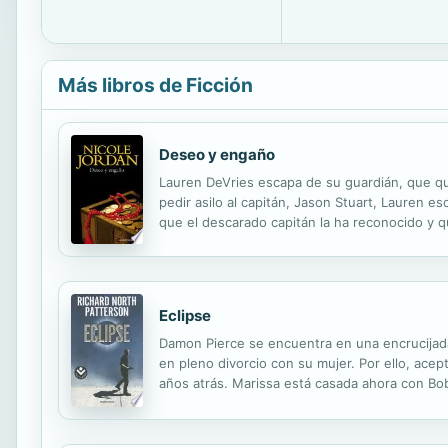
Más libros de Ficción
Deseo y engaño
Lauren DeVries escapa de su guardián, que quie
pedir asilo al capitán, Jason Stuart, Lauren e
que el descarado capitán la ha reconocido y q
Eclipse
Damon Pierce se encuentra en una encrucijada 
en pleno divorcio con su mujer. Por ello, ace
años atrás. Marissa está casada ahora con Bob
es un país en el oeste de África con grandes r