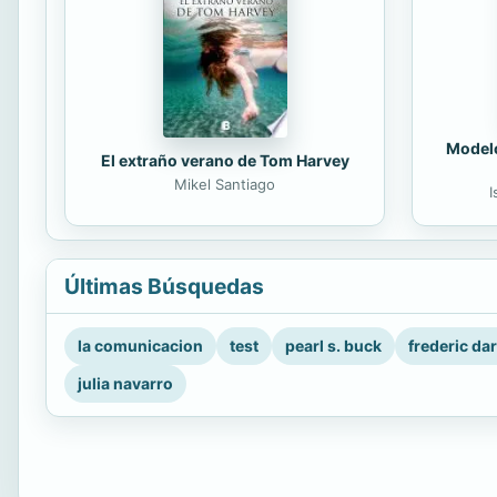
Modelo
El extraño verano de Tom Harvey
Mikel Santiago
I
Últimas Búsquedas
la comunicacion
test
pearl s. buck
frederic da
julia navarro