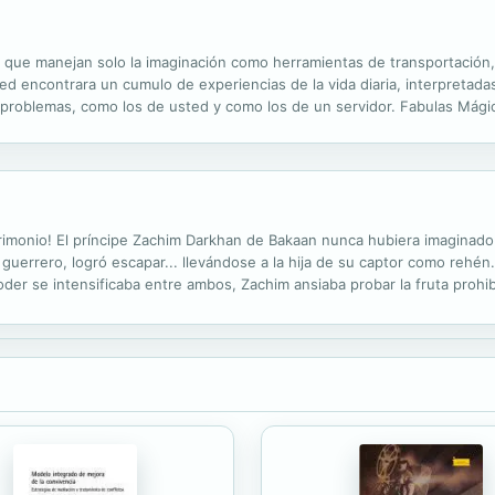
 que manejan solo la imaginación como herramientas de transportación, ot
ed encontrara un cumulo de experiencias de la vida diaria, interpretada
 problemas, como los de usted y como los de un servidor. Fabulas Mágica
ica tanto a Niños como Adultos, pues se manejan temas como las Capaci
trimonio! El príncipe Zachim Darkhan de Bakaan nunca hubiera imaginado
guerrero, logró escapar... llevándose a la hija de su captor como rehén
oder se intensificaba entre ambos, Zachim ansiaba probar la fruta prohi
 odio y deseo se difuminaba.