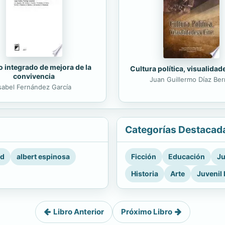
 integrado de mejora de la
Cultura política, visualidad
convivencia
Juan Guillermo Díaz Ber
sabel Fernández García
Categorías Destacad
rd
albert espinosa
Ficción
Educación
Ju
Historia
Arte
Juvenil 
Libro Anterior
Próximo Libro