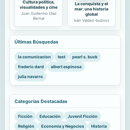
Cultura política,
La conquista y el
visualidades y cine
mar: una historia
Juan Guillermo Díaz
global
Bernal
Iván Valdez-bubnov
Últimas Búsquedas
la comunicacion
test
pearl s. buck
frederic dard
albert espinosa
julia navarro
Categorías Destacadas
Ficción
Educación
Juvenil Ficción
Religión
Economía y Negocios
Historia