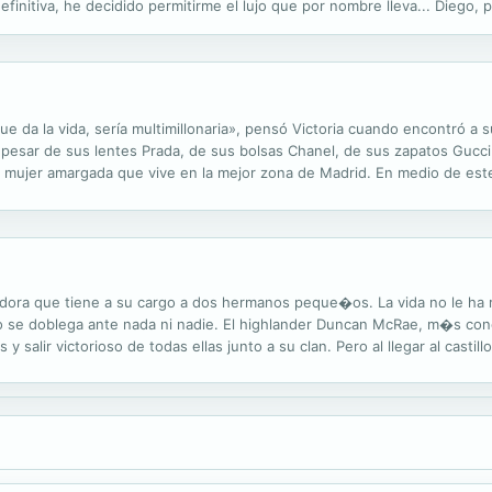
definitiva, he decidido permitirme el lujo que por nombre lleva... Diego
 me tiene que pasar esto otra vez a mí? Si quieres saber cómo termina la
ue da la vida, sería multimillonaria», pensó Victoria cuando encontró a
 pesar de sus lentes Prada, de sus bolsas Chanel, de sus zapatos Gucci
na mujer amargada que vive en la mejor zona de Madrid. En medio de est
cer a un conde escocés de que preste su castillo para rodar el...
adora que tiene a su cargo a dos hermanos peque�os. La vida no le ha r
o se doblega ante nada ni nadie. El highlander Duncan McRae, m�s co
s y salir victorioso de todas ellas junto a su clan. Pero al llegar al casti
a con el mayor reto de su vida, alguien con quien no est�...