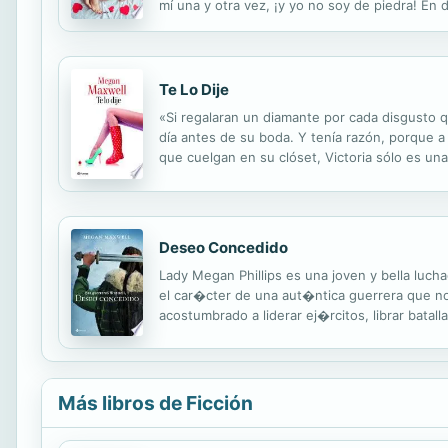
mí una y otra vez, ¡y yo no soy de piedra! En 
enamorando! Virgencita, virgencita... ¿Por qué
Te Lo Dije
«Si regalaran un diamante por cada disgusto q
día antes de su boda. Y tenía razón, porque a
que cuelgan en su clóset, Victoria sólo es u
ultimátum: si en dos meses no consigue conven
Deseo Concedido
Lady Megan Phillips es una joven y bella luch
el car�cter de una aut�ntica guerrera que n
acostumbrado a liderar ej�rcitos, librar batalla
de su buen amigo Alex McDougall, se encuentr
Más libros de Ficción