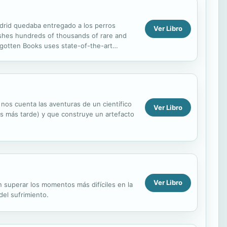
adrid quedaba entregado a los perros
Ver Libro
ishes hundreds of thousands of rare and
rgotten Books uses state-of-the-art
he aged copy. In...
 nos cuenta las aventuras de un científico
Ver Libro
ños más tarde) y que construye un artefacto
Ver Libro
n superar los momentos más difíciles en la
el sufrimiento.