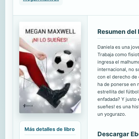
Resumen del 
Daniela es una jov
Trabaja como fisiot
ingresa el malhumo
internacional, no 
con el derecho de e
ha de ponerse en m
estrellita del fútb
enfadada? Y justo e
sueñes! es una hi
un yogurazo.
Más detalles de libro
Descargar E