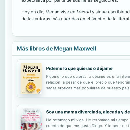
expectativa por parte de sus fieles seguidores.
Hoy en día, Megan vive en
Madrid
y sigue escribiend
de las autoras más queridas en el ámbito de la litera
Más libros de Megan Maxwell
Pídeme lo que quieras o déjame
Pídeme lo que quieras, o déjame es una intens
relación, a pesar de que el precio que tendr
sagas eróticas más populares de nuestro país
Soy una mamá divorciada, alocada y d
He retomado mi vida. He retomado mi tiempo. 
cuenta de que me gusta Diego. Y lo peor de to