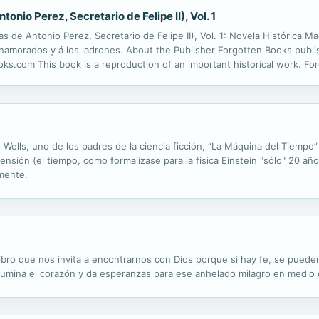
nio Perez, Secretario de Felipe II), Vol. 1
 de Antonio Perez, Secretario de Felipe II), Vol. 1: Novela Histórica M
 enamorados y á los ladrones. About the Publisher Forgotten Books publ
ks.com This book is a reproduction of an important historical work. Fo
reserving the original format whilst repairing imperfections present in t
 Wells, uno de los padres de la ciencia ficción, “La Máquina del Tiempo”
mensión (el tiempo, como formalizase para la física Einstein "sólo" 20 a
amente.
ibro que nos invita a encontrarnos con Dios porque si hay fe, se puede
lumina el corazón y da esperanzas para ese anhelado milagro en medio d