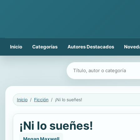
Inicio
Categorías
Autores Destacados
Noved
Buscar libros
Inicio
Ficción
¡Ni lo sueñes!
¡Ni lo sueñes!
Megan Maxwell