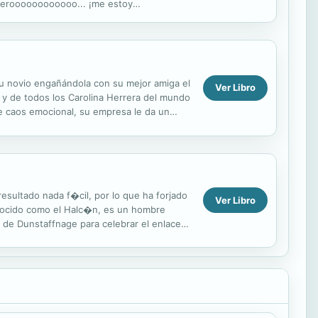
, peroooooooooooo... ¡me estoy
 historia...
 su novio engañándola con su mejor amiga el
Ver Libro
 y de todos los Carolina Herrera del mundo
e caos emocional, su empresa le da un
esultado nada f�cil, por lo que ha forjado
Ver Libro
nocido como el Halc�n, es un hombre
llo de Dunstaffnage para celebrar el enlace