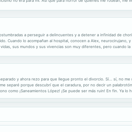
ticismo no era para mí. Así que para horror de quienes me rodean, me im
nca con hombres casados. Soy de las que respetan y jamás hago nada q
ostumbradas a perseguir a delincuentes y a detener a infinidad de chori
do. Cuando lo acompañan al hospital, conocen a Alex, neurocirujano, y
 vidas, sus mundos y sus vivencias son muy diferentes, pero cuando la 
 muchas maneras de salvar vidas: unas lo hacen con pistolas y otros con
parado y ahora rezo para que llegue pronto el divorcio. Sí... sí, no me
ue me separé porque descubrí que el caradura, por no decir un palabrotó
fono como ¡Saneamientos López! ¡Se puede ser más ruin! En fin. Ya lo 
 los padres de tres preciosos niños y unos auténticos desconocidos. A