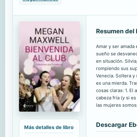
Resumen del 
Amar y ser amada e
sueño se desvanece
en situación. Silvi
rompiendo sus supu
Venecia. Soltera y
es una mierda. Tra
cosas claras: 1. E
cabeza fría (y si e
las mujeres somos 
Descargar E
Más detalles de libro