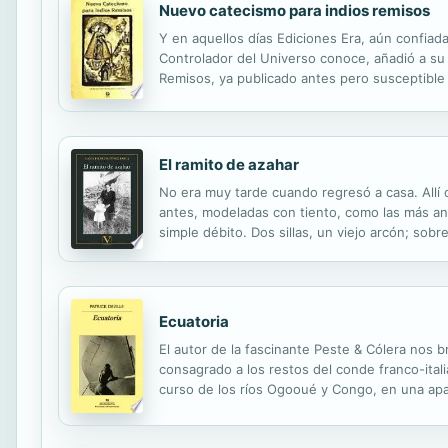
Nuevo catecismo para indios remisos
Y en aquellos días Ediciones Era, aún confiada
Controlador del Universo conoce, añadió a su 
Remisos, ya publicado antes pero susceptible
enriqueció considerablemente la inclusiónde qu
El ramito de azahar
No era muy tarde cuando regresó a casa. Allí 
antes, modeladas con tiento, como las más ant
simple débito. Dos sillas, un viejo arcón; sob
como una luna informe que alargase las formas
Ecuatoria
El autor de la fascinante Peste & Cólera nos 
consagrado a los restos del conde franco-itali
curso de los ríos Ogooué y Congo, en una apas
colonización del África ecuatorial que transita