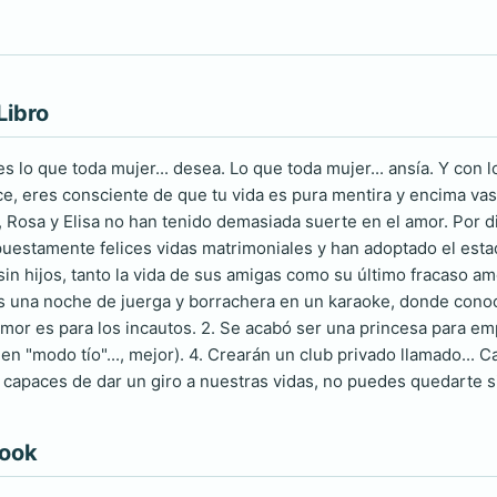
Libro
s lo que toda mujer... desea. Lo que toda mujer... ansía. Y con 
, eres consciente de que tu vida es pura mentira y encima vas
a, Rosa y Elisa no han tenido demasiada suerte en el amor. Por d
estamente felices vidas matrimoniales y han adoptado el estado
 sin hijos, tanto la vida de sus amigas como su último fracaso 
s una noche de juerga y borrachera en un karaoke, donde conoce
l amor es para los incautos. 2. Se acabó ser una princesa para e
s en "modo tío"..., mejor). 4. Crearán un club privado llamado... 
capaces de dar un giro a nuestras vidas, no puedes quedarte si
book