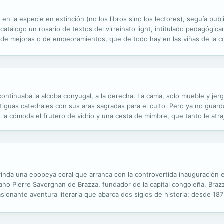
 en la especie en extinción (no los libros sino los lectores), seguía pub
catálogo un rosario de textos del virreinato light, intitulado pedagógi
 de mejoras o de empeoramientos, que de todo hay en las viñas de la c
ince grabados de Francisco Toledo, nueve de ellos creados para la edici
continuaba la alcoba conyugal, a la derecha. La cama, solo mueble y jer
iguas catedrales con sus aras sagradas para el culto. Pero ya no guar
re la cómoda el frutero de vidrio y una cesta de mimbre, que tanto le at
 del pasado. Abrió el primer cajón. Unos cabos de vela, pañuelos con ..
brinda una epopeya coral que arranca con la controvertida inauguración
ano Pierre Savorgnan de Brazza, fundador de la capital congoleña, Brazzav
ionante aventura literaria que abarca dos siglos de historia: desde 187
n los personajes de la novela, hasta la actualidad. Deville nos seduce con