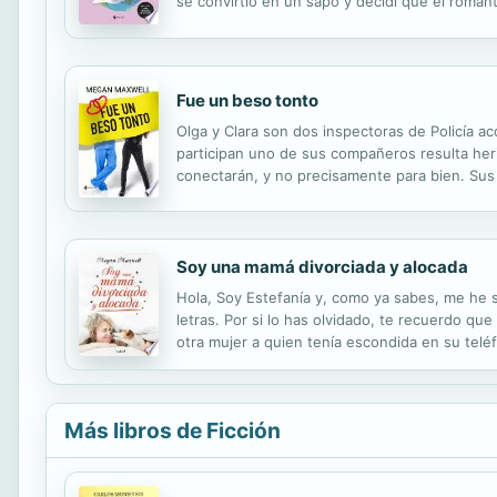
se convirtió en un sapo y decidí que el roman
sin compromiso. La primera: no enrollarme nu
Fue un beso tonto
Olga y Clara son dos inspectoras de Policía ac
participan uno de sus compañeros resulta heri
conectarán, y no precisamente para bien. Sus
vuelve a ser igual, porque como dice Olga, hay
Soy una mamá divorciada y alocada
Hola, Soy Estefanía y, como ya sabes, me he se
letras. Por si lo has olvidado, te recuerdo q
otra mujer a quien tenía escondida en su telé
aceptar que Alfonso y yo ya no somos más que
Más libros de Ficción