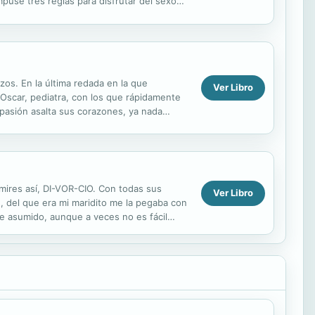
puse tres reglas para disfrutar del sexo
ue no ...
zos. En la última redada en la que
Ver Libro
 Oscar, pediatra, con los que rápidamente
pasión asalta sus corazones, ya nada
 pijamitas...
 mires así, DI-VOR-CIO. Con todas sus
Ver Libro
n, del que era mi maridito me la pegaba con
he asumido, aunque a veces no es fácil
...