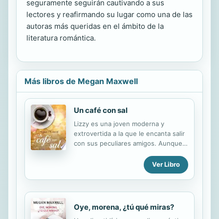
seguramente seguirán cautivando a sus
lectores y reafirmando su lugar como una de las
autoras más queridas en el ámbito de la
literatura romántica.
Más libros de Megan Maxwell
Un café con sal
Lizzy es una joven moderna y
extrovertida a la que le encanta salir
con sus peculiares amigos. Aunque
no es el trabajo de sus sueños, se
gana la vida como camarera en el
Ver Libro
restaurante del hotel Villa
Aguamarina de Madrid. Un día, a la
salida de una fiesta en la que ella ha
servido el catering a los invitados, ve
Oye, morena, ¿tú qué miras?
que un coche se acerca