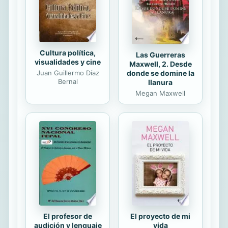
noche se convirtió en best seller en
Europa y Estados...
Cultura política,
Las Guerreras
visualidades y cine
Maxwell, 2. Desde
Juan Guillermo Díaz
donde se domine la
Bernal
llanura
Megan Maxwell
El profesor de
El proyecto de mi
audición y lenguaje
vida