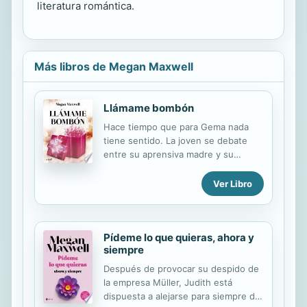
literatura romántica.
Más libros de Megan Maxwell
Llámame bombón
Hace tiempo que para Gema nada
tiene sentido. La joven se debate
entre su aprensiva madre y su
sobrino, mientras intenta salir
adelante con un modesto sueldo de
Ver Libro
auxiliar administrativa en una oficina.
Una tarde de compras navideñas,
Gema y su amiga Elena se topan con
Pídeme lo que quieras, ahora y
un hombre disfrazado de Papá Noel
siempre
que las invita a pedir un deseo.
Aunque en un primer momento
Después de provocar su despido de
Gema se muestra reticente, por fin
la empresa Müller, Judith está
accede y se atreve a soñar con lo
dispuesta a alejarse para siempre de
que más anhela. Lo que ella no sabe