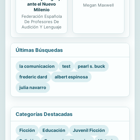
ante el Nuevo
Megan Maxwell
Milenio
Federación Española
De Profesores De
Audición Y Lenguaje
Últimas Búsquedas
la comunicacion
test
pearl s. buck
frederic dard
albert espinosa
julia navarro
Categorías Destacadas
Ficción
Educación
Juvenil Ficción