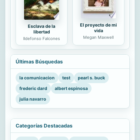
El proyecto de mi
Esclava de la
vida
libertad
Megan Maxwell
Ildefonso Falcones
Últimas Búsquedas
la comunicacion
test
pearl s. buck
frederic dard
albert espinosa
julia navarro
Categorías Destacadas