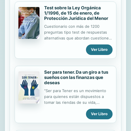
Test sobre la Ley Orgánica
1/1996, de 15 de enero, de
Protección Jurídica del Menor
Cuestionario con más de 1200
preguntas tipo test de respuestas
alternativas que abordan cuestiones
tanto sobre el articulado como sobre
Ver Libro
las distintas disposiciones que
integran la Ley. Test de especial
utilidad para oposiciones y pruebas
de distinta índole.
Ser para tener. Da un giro a tus
sueños con las finanzas que
deseas
"Ser para Tener es un movimiento
para quienes están dispuestos a
tomar las riendas de su vida,
partiendo de su realidad actual y
Ver Libro
construyendo paso a paso la vida de
sus sueños con las finanzas que
desea". No por azar los caminos de