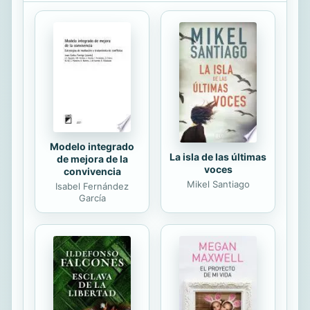
normas y técnicas tradicionales para
un correcto servicio y atención al
cliente, así como las últimas
tendencias en el desarrollo del
trabajo en el restaurante, atendiendo
a las variadas y novedosas ofertas
gastronómicas, sin dejar de lado la
evolución ...
Modelo integrado
La isla de las últimas
de mejora de la
voces
convivencia
Mikel Santiago
Isabel Fernández
García