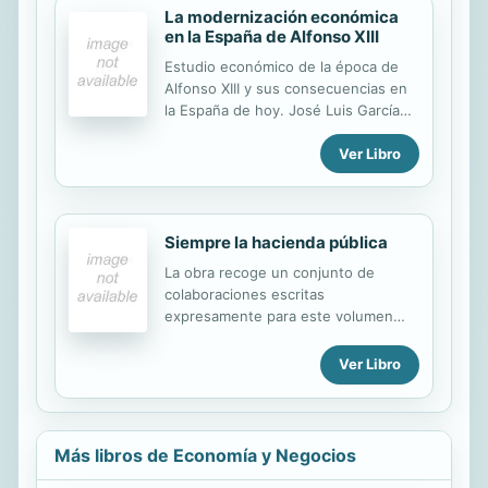
La modernización económica
en la España de Alfonso XIII
Estudio económico de la época de
Alfonso XIII y sus consecuencias en
la España de hoy. José Luis García
Delgado es rector de la Universidad
Ver Libro
Internacional Menéndez Pelayo y
uno de los historiadores económicos
más importantes de la actualidad.
Siempre la hacienda pública
La obra recoge un conjunto de
colaboraciones escritas
expresamente para este volumen
por discípulos del profesor Enrique
Fuentes Quintana, al objeto de
Ver Libro
rendir homenaje al maestro de
hacendistas, fallecido en 2007, una
de las principales figuras del
pensamiento económico español de
Más libros de Economía y Negocios
la segunda mitad del siglo XX.