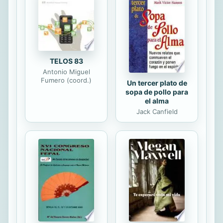
individual de los agentes
económicos. La ventaja de los
modelos microeconométricos frente
a los tradicionalmente estudiados en
econometría se basa en la...
TELOS 83
Antonio Miguel
Fumero (coord.)
Un tercer plato de
sopa de pollo para
el alma
Jack Canfield