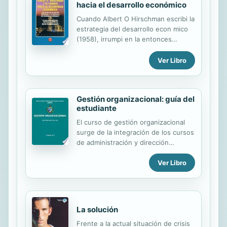
hacia el desarrollo económico
Cuando Albert O Hirschman escribi la
estrategia del desarrollo econ mico
(1958), irrumpi en la entonces
floreciente econom a del desarrollo
con un punto de vista nuevo. Los
Ver Libro
ensayos aqu reunidos, muchos de
ellos in ditos, ilustran parte de las
preocupaciones e inquietudes de
Gestión organizacional: guía del
Hirschman anteriores a esta obra.
estudiante
El curso de gestión organizacional
surge de la integración de los cursos
de administración y dirección
estratégica, con esta unión se
Ver Libro
persigue que el estudiante estudie
el proceso de dirección a través de
las cuatro funciones del ciclo
administrativo o de dirección:
planificación, organización, dirección
La solución
y control y en los tres planos de
Frente a la actual situación de crisis
decisión estratégico, táctico y