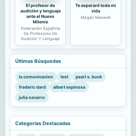
El profesor de
Te esperaré toda mi
audición y lenguaje
vida
ante el Nuevo
Megan Maxwell
Milenio
Federación Española
De Profesores De
Audición Y Lenguaje
Últimas Búsquedas
la comunicacion
test
pearl s. buck
frederic dard
albert espinosa
julia navarro
Categorías Destacadas