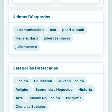
Últimas Búsquedas
la comunicacion
test
pearl s. buck
frederic dard
albert espinosa
julia navarro
Categorías Destacadas
Ficción
Educación
Juvenil Ficción
Religión
Economía y Negocios
Historia
Arte
Juvenil No Ficción
Biografía
Ciencias Sociales