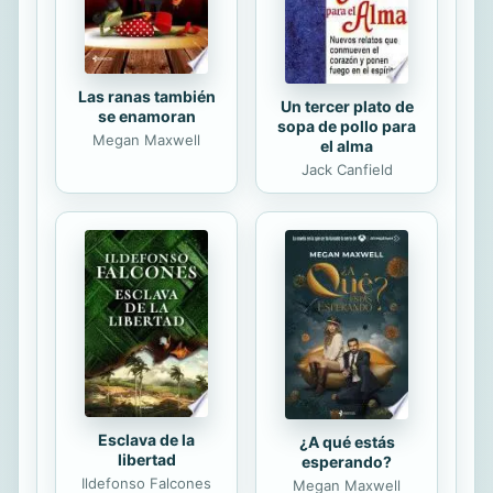
principales lineamientos que siguen
los jesuitas para...
Las ranas también
Un tercer plato de
se enamoran
sopa de pollo para
Megan Maxwell
el alma
Jack Canfield
Esclava de la
¿A qué estás
libertad
esperando?
Ildefonso Falcones
Megan Maxwell