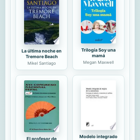
hacerlo, nos invita a fijar nuestros
ojos en primer lugar en el testimonio
de Jesús, para pasar luego a
reflexionar sobre el sentido de...
Trilogía Soy una
La última noche en
mamá
Tremore Beach
Megan Maxwell
Mikel Santiago
Modelo integrado
El profesor de