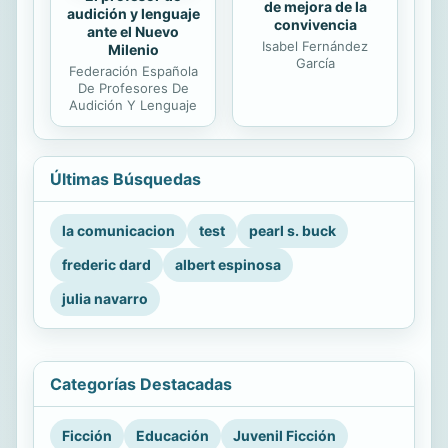
de mejora de la
audición y lenguaje
convivencia
ante el Nuevo
Isabel Fernández
Milenio
García
Federación Española
De Profesores De
Audición Y Lenguaje
Últimas Búsquedas
la comunicacion
test
pearl s. buck
frederic dard
albert espinosa
julia navarro
Categorías Destacadas
Ficción
Educación
Juvenil Ficción