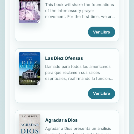
This book will shake the foundations
of the intercessory prayer
movement. For the first time, we are
given a comprehensive report on
spiritual mapping and how this tool
Ver Libro
can help intercessors to transform a
community for Christ. The principles
and techniques presented, if applied
with faith, can produce similar
Las Diez Ofensas
results in your own neighborhood.
Llamado para todos los americanos
para que reclamen sus raices
esprituales, reafirmando la funcion
central de las leyes fundamentales
de Dios.
Ver Libro
Agradar a Dios
Agradar a Dios presenta un análisis