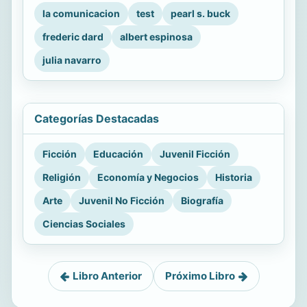
la comunicacion
test
pearl s. buck
frederic dard
albert espinosa
julia navarro
Categorías Destacadas
Ficción
Educación
Juvenil Ficción
Religión
Economía y Negocios
Historia
Arte
Juvenil No Ficción
Biografía
Ciencias Sociales
Libro Anterior
Próximo Libro