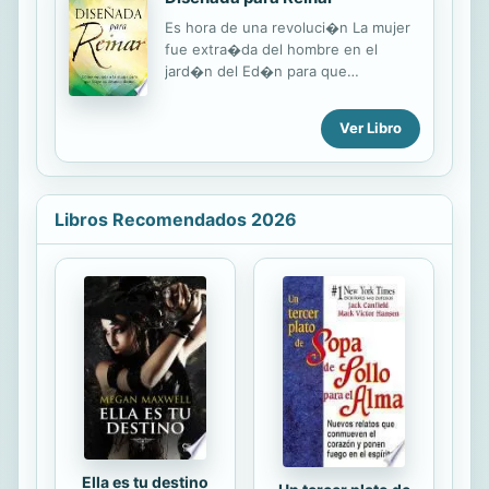
Es hora de una revoluci�n La mujer
fue extra�da del hombre en el
jard�n del Ed�n para que
permaneciera a su lado y reinara con
�l. Satan�s, sin embargo, se las ha
Ver Libro
ingeniado para despojar a las
mujeres y los hombres de sus
leg�timas identidades,
menoscab�ndolos y priv�ndolos de
Libros Recomendados 2026
su poder original. El mundo implora
para que esta asociaci�n original
divina sea restablecida a su equilibrio
primigenio, lo cual es posible. �nase
a Kris Vallotton en un viaje
extraordinario que abrir� su
entendimiento, y que incluye: - El
verdadero plan y prop�sito de Dios
para las mujeres -...
Ella es tu destino