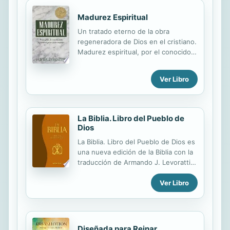
Madurez Espiritual
Un tratado eterno de la obra
regeneradora de Dios en el cristiano.
Madurez espiritual, por el conocido
autor J. Oswald Sanders, es una
herramienta importante para
Ver Libro
cristianos que estan buscando una
relacion profunda con Dios. El
mandato biblico es claro: Progresar
de la infancia espiritual hasta la
La Biblia. Libro del Pueblo de
madurez espiritual. El autor hace un
Dios
llamado a los creyentes para que
La Biblia. Libro del Pueblo de Dios es
perseveren en el proceso profundo
una nueva edición de la Biblia con la
de desarrollar su vida espiritual.
traducción de Armando J. Levoratti y
Disponible en ingles de Moody
Alfredo B. Trusso, con nuevas notas
Publishers. Autor distinguido. A
Ver Libro
ampliadas y actualizadas del Padre
timeless treatise on God's
Levoratti.
regenerative work within the
Christian. Spiritual Maturity, by
classic...
Diseñada para Reinar