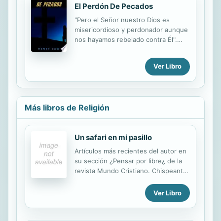
El Perdón De Pecados
"Pero el Señor nuestro Dios es
misericordioso y perdonador aunque
nos hayamos rebelado contra Él".
Daniel 9:9 EL PERDÓN DE LOS
PECADOS Por Henry Law, 1875
Ver Libro
Más libros de Religión
Un safari en mi pasillo
Artículos más recientes del autor en
su sección ¿Pensar por libre¿ de la
revista Mundo Cristiano. Chispeante
catequesis desenfadada para
muchos públicos.
Ver Libro