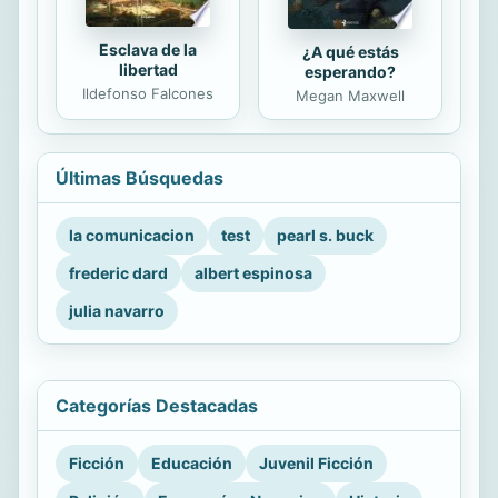
Esclava de la
¿A qué estás
libertad
esperando?
Ildefonso Falcones
Megan Maxwell
Últimas Búsquedas
la comunicacion
test
pearl s. buck
frederic dard
albert espinosa
julia navarro
Categorías Destacadas
Ficción
Educación
Juvenil Ficción