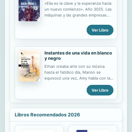
«Ella es la clave y la esperanza hacia
un nuevo comienzo». Año 3025. Las
máquinas y las grandes empresas
tecnológicas tienen el poder, pero
todo se tambalea tras la fuga de
Ver Libro
Génesis. Entreel caos, un soldado y
una fugitiva unirán fuerzas para
asegurar el futuro de la humanidad.
Instantes de una vida en blanco
y negro
Ethan creaba arte con su música
hasta el fatídico día, Marion se
equivocó una vez, Amy habla con las
flores y todos están conectados.
Ahora cabe preguntarse: ¿cuántas
Ver Libro
caras tiene la culpa?, ¿desde qué
escondrijos nos observa?, ¿cómo
deshacerte de ella? En esta novela la
culpa no entiende ni de pasado ni de
Libros Recomendados 2026
presente y las barreras del tiempo se
desdibujan.