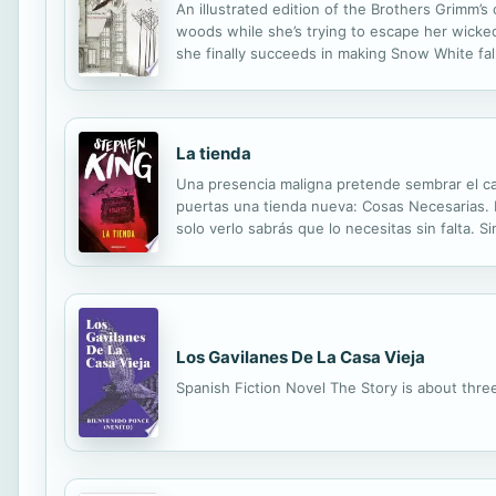
An illustrated edition of the Brothers Grimm’s
woods while she’s trying to escape her wicked
she finally succeeds in making Snow White fa
stupor until a prince travels by her glass coffi
La tienda
Una presencia maligna pretende sembrar el ca
puertas una tienda nueva: Cosas Necesarias. 
solo verlo sabrás que lo necesitas sin falta. S
inocente en apariencia, para que sea tuyo para
Los Gavilanes De La Casa Vieja
Spanish Fiction Novel The Story is about thre