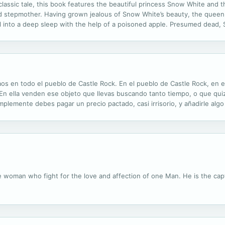
 classic tale, this book features the beautiful princess Snow White and
 stepmother. Having grown jealous of Snow White’s beauty, the queen m
ll into a deep sleep with the help of a poisoned apple. Presumed dead
n and falls in love with her. Touching on the themes of vanity and jealous
os en todo el pueblo de Castle Rock. En el pueblo de Castle Rock, en e
En ella venden ese objeto que llevas buscando tanto tiempo, o que qu
implemente debes pagar un precio pactado, casi irrisorio, y añadirle algo
 siempre. Leland Gaunt, el extraño propietario de la tienda, sabe cuánt
e woman who fight for the love and affection of one Man. He is the capt