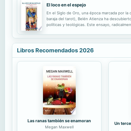
El loco en el espejo
En el Siglo de Oro, una época marcada por la 
baraja del tarot), Belén Atienza ha descubier
políticas y teológicas. Este ensayo, radicalme
medicina de su tiempo, los manicomios y las “l
Libros Recomendados 2026
Las ranas también se enamoran
Un terce
Megan Maxwell