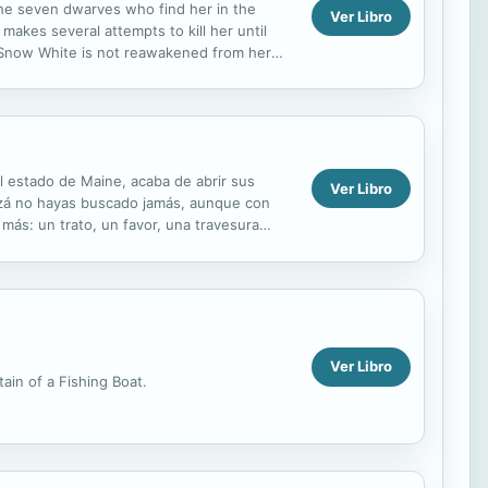
 the seven dwarves who find her in the
Ver Libro
akes several attempts to kill her until
, Snow White is not reawakened from her
y, this...
l estado de Maine, acaba de abrir sus
Ver Libro
izá no hayas buscado jamás, aunque con
 más: un trato, un favor, una travesura
o estás...
Ver Libro
ain of a Fishing Boat.