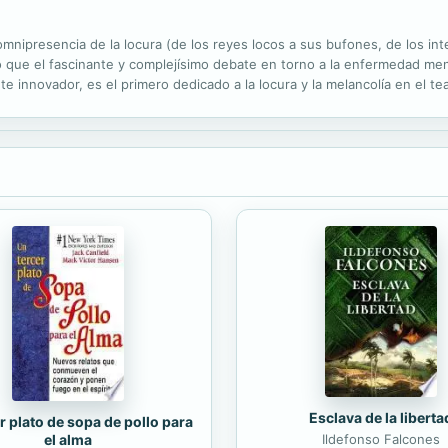
omnipresencia de la locura (de los reyes locos a sus bufones, de los int
to que el fascinante y complejísimo debate en torno a la enfermedad me
nte innovador, es el primero dedicado a la locura y la melancolía en el 
ocuras” de reyes y validos, Lope dramatiza la tragedia de los enfermos .
Esclava de la liberta
r plato de sopa de pollo para
Ildefonso Falcones
el alma