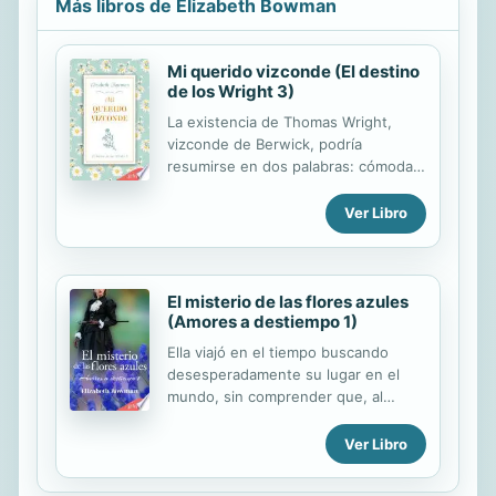
Más libros de Elizabeth Bowman
Mi querido vizconde (El destino
de los Wright 3)
La existencia de Thomas Wright,
vizconde de Berwick, podría
resumirse en dos palabras: cómoda y
privilegiada. Tan solo él parecía ser
consciente de la soledad y el vacío
Ver Libro
que en realidad lo envolvían... hasta
que llegó ella. Cassandra Bonner
irrumpió en la vida del vizconde
como ese rayo de sol temprano
El misterio de las flores azules
(Amores a destiempo 1)
capaz de iluminarlo todo... y
especialmente su solitario corazón.
Ella viajó en el tiempo buscando
Thomas Wright, vizconde de
desesperadamente su lugar en el
Berwick, es un caballero apuesto,
mundo, sin comprender que, al
irónico y mordaz. Y porfiosamente
salvarse a sí misma, también le
solitario. Aunque su soledad es
estaba salvando a él. Eloíse Harley
Ver Libro
autoimpuesta, pues admiradoras y
es una joven de estética gótica e
matronas deseosas de tenerlo por
inclinaciones wiccanas que no acaba