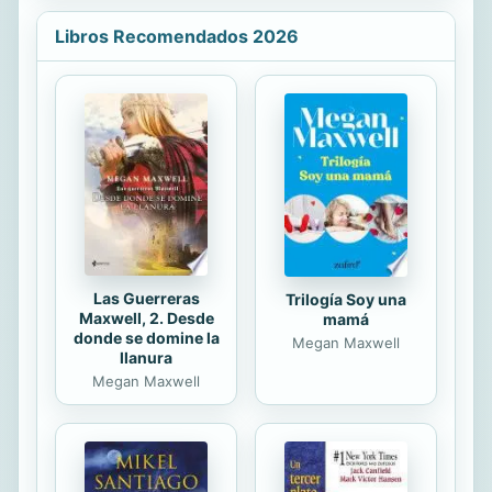
representa una calle de Madrid. de
noche, y salen embozados el Rey y
Libros Recomendados 2026
Pierres. Pierres: La escena está tan
oscura que ni los dedos se ven, y si
has de reñir también, no pegarme a
mí procura, como anoche aconteció,
pues cuando a palos andabas y a los
músicos cascabas un trancazo me
alcanzó. Rey: No habrá esta noche
quimera, que no siempre hemos de
hallar músicos...
Las Guerreras
Trilogía Soy una
Maxwell, 2. Desde
mamá
donde se domine la
Megan Maxwell
llanura
Megan Maxwell