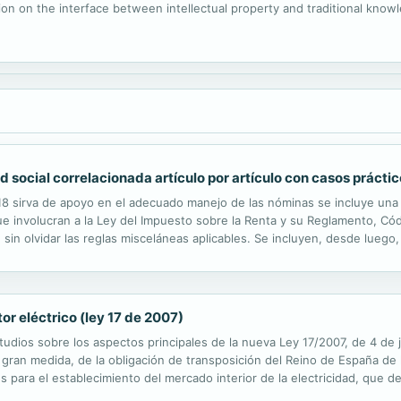
ion on the interface between intellectual property and traditional knowl
social correlacionada artículo por artículo con casos prácti
018 sirva de apoyo en el adecuado manejo de las nóminas se incluye una
ue involucran a la Ley del Impuesto sobre la Renta y su Reglamento, Códi
sin olvidar las reglas misceláneas aplicables. Se incluyen, desde luego, 
artículo que facilitan la consulta y localización de todas las ...
or eléctrico (ley 17 de 2007)
dios sobre los aspectos principales de la nueva Ley 17/2007, de 4 de jul
ran medida, de la obligación de transposición del Reino de España de l
ara el establecimiento del mercado interior de la electricidad, que der
exigencias de adaptación de la norma comunitaria, la nueva Ley incorpo