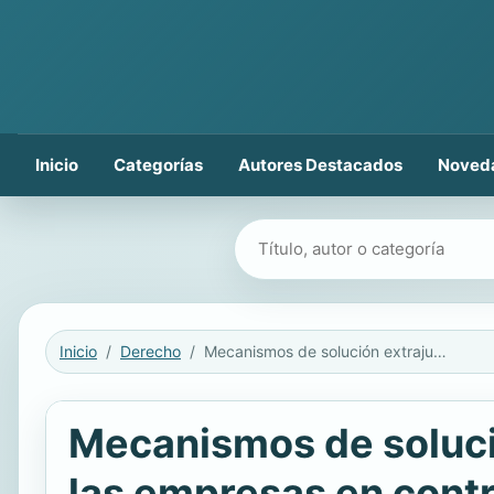
Inicio
Categorías
Autores Destacados
Noved
Buscar libros
Inicio
Derecho
Mecanismos de solución extrajudicial de controversias utilizados por las empresas en controversias de derecho de autor en el entorno digital -resumen
Mecanismos de solució
las empresas en contr