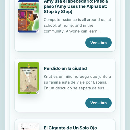
Amy usa el abecedario: Paso a
que no te puedes perder.
paso (Amy Uses the Alphabet:
Step by Step)
Computer science is all around us, at
school, at home, and in the
community. Anyone can learn
computer science, even at the
Ver Libro
elementary school level. This book
delves into essential computer
science concepts using age-
appropriate language and colorful
images. The computer science topic
Perdido en la ciudad
is paired with an age-appropriate
Knut es un niño noruego que junto a
curricular topic to deepen readers'
su familia está de viaje por España.
learning experience. The
En un descuido se separa de sus
instructional guide on the inside
padres y termina perdido en
front and back covers provides:
Granada. Desesperado recorre las
Vocabulary, Background knowledge,
Ver Libro
calles de la ciudad, hasta que se
Text-dependent questions, Whole
encuentra con Azu, una niña un
class activities, and Independent
poco mayor que él, que parece
activities.
dispuesta a ayudarle, aunque su
El Gigante de Un Solo Ojo
comportamiento le hace sospechar