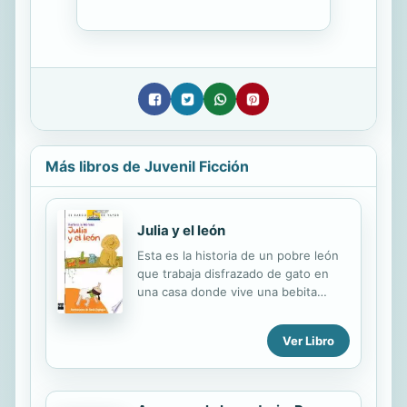
Más libros de Juvenil Ficción
Julia y el león
Esta es la historia de un pobre león
que trabaja disfrazado de gato en
una casa donde vive una bebita
llamada Julia. Al león comienza a
aburrirle su trabajo. Además, la
Ver Libro
curiosidad de Julia lo tiene
desquiciado porque teme que algún
día ella descubra que no es un gato
sino un león. Una hermosa historia