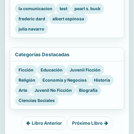
la comunicacion
test
pearl s. buck
frederic dard
albert espinosa
julia navarro
Categorías Destacadas
Ficción
Educación
Juvenil Ficción
Religión
Economía y Negocios
Historia
Arte
Juvenil No Ficción
Biografía
Ciencias Sociales
Libro Anterior
Próximo Libro