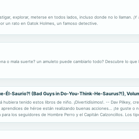
igar, explorar, meterse en todos lados, incluso donde no lo llaman. ¡Y 
 por un rato en Gatok Holmes, un famoso detective.
uena o mala suerte? un amuleto puede cambiarlo todo? Descubre lo que
e-Él-Saurio?! (Bad Guys in Do-You-Think-He-Saurus?!), Volu
iera tenido estos libros de niño. ¡Divertidísimos!. -- Dav Pilkey, cre
prendices de héroe están realizando buenas acciones... ¡te guste o no! E
ara los seguidores de Hombre Perro y el Capitán Calzoncillos. Los tipo
 aterrizar exactamente en el lugar correcto... pero exactamente en el...