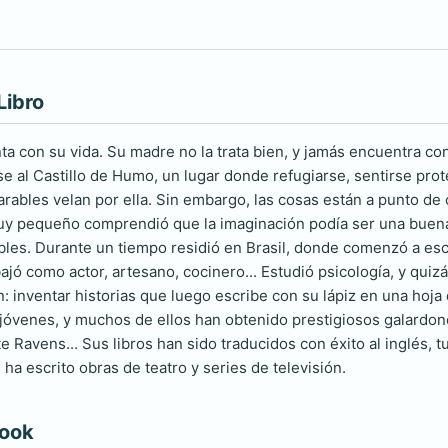
Libro
ta con su vida. Su madre no la trata bien, y jamás encuentra co
e al Castillo de Humo, un lugar donde refugiarse, sentirse prot
arables velan por ella. Sin embargo, las cosas están a punto de
y pequeño comprendió que la imaginación podía ser una buena
bles. Durante un tiempo residió en Brasil, donde comenzó a escr
ajó como actor, artesano, cocinero... Estudió psicología, y quiz
: inventar historias que luego escribe con su lápiz en una hoja 
 jóvenes, y muchos de ellos han obtenido prestigiosos galardone
 Ravens... Sus libros han sido traducidos con éxito al inglés, t
ha escrito obras de teatro y series de televisión.
book