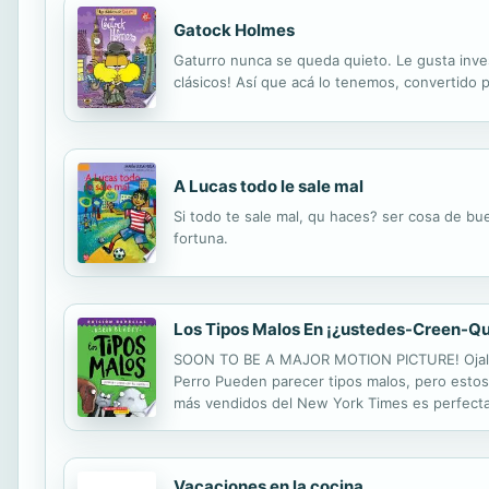
Gatock Holmes
Gaturro nunca se queda quieto. Le gusta invest
clásicos! Así que acá lo tenemos, convertido
A Lucas todo le sale mal
Si todo te sale mal, qu haces? ser cosa de b
fortuna.
Los Tipos Malos En ¡¿ustedes-Creen-Qu
SOON TO BE A MAJOR MOTION PICTURE! Ojalá hub
Perro Pueden parecer tipos malos, pero estos a
más vendidos del New York Times es perfecta p
regresaron a la Tierra y se las arreglaron para
Vacaciones en la cocina