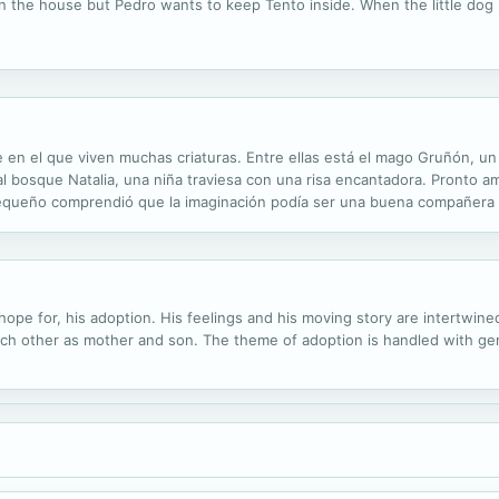
 in the house but Pedro wants to keep Tento inside. When the little dog
 en el que viven muchas criaturas. Entre ellas está el mago Gruñón, un 
al bosque Natalia, una niña traviesa con una risa encantadora. Pronto a
ueño comprendió que la imaginación podía ser una buena compañera de
asil, donde comenzó a escribir, y desde hace años está instalado en...
so hope for, his adoption. His feelings and his moving story are intert
ch other as mother and son. The theme of adoption is handled with gent