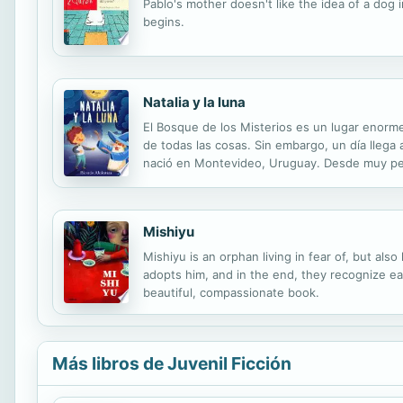
Pablo's mother doesn't like the idea of a dog
begins.
Natalia y la luna
El Bosque de los Misterios es un lugar enorme
de todas las cosas. Sin embargo, un día llega 
nació en Montevideo, Uruguay. Desde muy peq
inseparables. Durante un tiempo residió en Br
Mishiyu
Mishiyu is an orphan living in fear of, but al
adopts him, and in the end, they recognize ea
beautiful, compassionate book.
Más libros de Juvenil Ficción