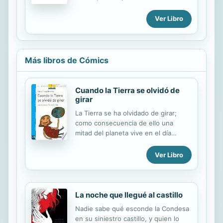
magistral situaciones llenas de
humor, imaginación y fantasía, para
Ver Libro
ofrecernos su visión del mundo que
nos ha tocado vivir.
Más libros de Cómics
Cuando la Tierra se olvidó de
girar
La Tierra se ha olvidado de girar;
como consecuencia de ello una
mitad del planeta vive en el día
continuo y la otra en una noche
eterna. ¿Quién será capaz de
Ver Libro
encontrar la solución a tan difícil
problema? Una hermosa historia que
muestra la importancia de la unidad
del grupo en la superación de
La noche que llegué al castillo
dificultades.
Nadie sabe qué esconde la Condesa
en su siniestro castillo, y quien lo