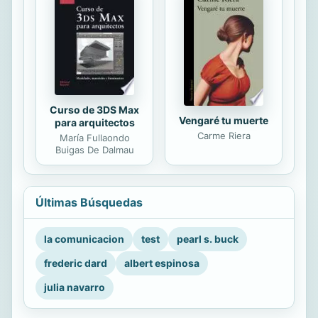
Curso de 3DS Max
Vengaré tu muerte
para arquitectos
Carme Riera
María Fullaondo
Buigas De Dalmau
Últimas Búsquedas
la comunicacion
test
pearl s. buck
frederic dard
albert espinosa
julia navarro