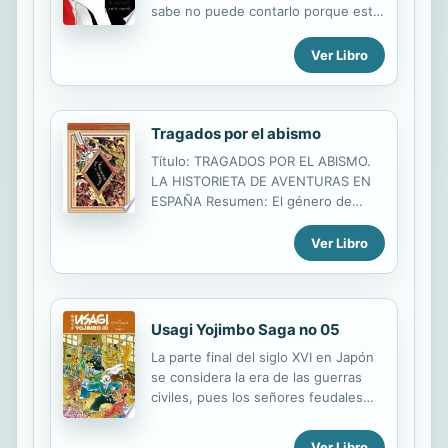
sabe no puede contarlo porque está
muerto. Pero una nueva y muy
temeraria invitada está determinada
Ver Libro
a averiguarlo a cualquier coste.
Tragados por el abismo
Título: TRAGADOS POR EL ABISMO.
LA HISTORIETA DE AVENTURAS EN
ESPAÑA Resumen: El género de
aventuras apenas obtiene hasta los
años treinta un lugar destacado en
Ver Libro
los tebeos españoles. Es hacia 1940
cuando esta temática se descubre a
sí misma, se desarrolla y conoce sus
días de gloria. En países como Italia o
Usagi Yojimbo Saga no 05
España, los cuadernos de aventuras
La parte final del siglo XVI en Japón
juegan el mismo papel que en USA
se considera la era de las guerras
desempeña el cómic-book. Sea por
civiles, pues los señores feudales
su condición no disimulada de
lucharon entre ellos por las tierras y
producto de consumo, por su
el poder. Durante la batalla de
desarrollo paralelo a los años del
Ver Libro